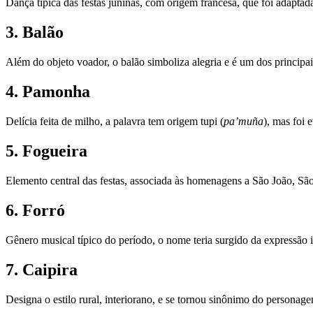
Dança típica das festas juninas, com origem francesa, que foi adapta
3. Balão
Além do objeto voador, o balão simboliza alegria e é um dos principai
4. Pamonha
Delícia feita de milho, a palavra tem origem tupi (
pa’muña
), mas foi 
5. Fogueira
Elemento central das festas, associada às homenagens a São João, Sã
6. Forró
Gênero musical típico do período, o nome teria surgido da expressão i
7. Caipira
Designa o estilo rural, interiorano, e se tornou sinônimo do personagem