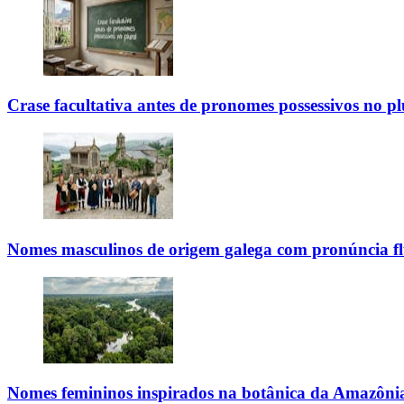
Crase facultativa antes de pronomes possessivos no pl
Nomes masculinos de origem galega com pronúncia fl
Nomes femininos inspirados na botânica da Amazôni