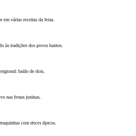
e em várias receitas da festa.
do às tradições dos povos bantos.
egional: baião de dois.
o nas festas juninas.
rraquinhas com doces típicos.