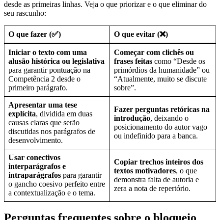
desde as primeiras linhas. Veja o que priorizar e o que eliminar do
seu rascunho:
O que fazer (✅)
O que evitar (❌)
Iniciar o texto com uma
Começar com clichês ou
alusão histórica ou legislativa
frases feitas
como “Desde os
para garantir pontuação na
primórdios da humanidade” ou
Competência 2 desde o
“Atualmente, muito se discute
primeiro parágrafo.
sobre”.
Apresentar uma tese
Fazer perguntas retóricas na
explícita
, dividida em duas
introdução
, deixando o
causas claras que serão
posicionamento do autor vago
discutidas nos parágrafos de
ou indefinido para a banca.
desenvolvimento.
Usar conectivos
Copiar trechos inteiros dos
interparágrafos e
textos motivadores
, o que
intraparágrafos
para garantir
demonstra falta de autoria e
o gancho coesivo perfeito entre
zera a nota de repertório.
a contextualização e o tema.
Perguntas frequentes sobre o bloqueio