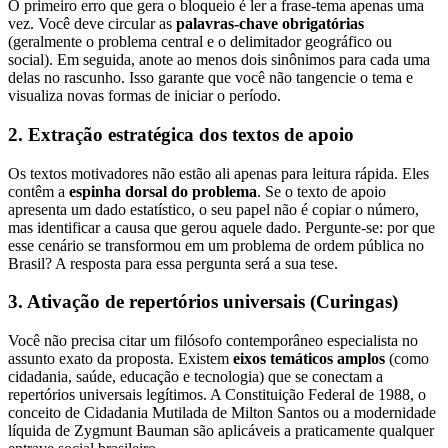
O primeiro erro que gera o bloqueio é ler a frase-tema apenas uma
vez. Você deve circular as
palavras-chave obrigatórias
(geralmente o problema central e o delimitador geográfico ou
social). Em seguida, anote ao menos dois sinônimos para cada uma
delas no rascunho. Isso garante que você não tangencie o tema e
visualiza novas formas de iniciar o período.
2. Extração estratégica dos textos de apoio
Os textos motivadores não estão ali apenas para leitura rápida. Eles
contêm a
espinha dorsal do problema
. Se o texto de apoio
apresenta um dado estatístico, o seu papel não é copiar o número,
mas identificar a causa que gerou aquele dado. Pergunte-se: por que
esse cenário se transformou em um problema de ordem pública no
Brasil? A resposta para essa pergunta será a sua tese.
3. Ativação de repertórios universais (Curingas)
Você não precisa citar um filósofo contemporâneo especialista no
assunto exato da proposta. Existem
eixos temáticos amplos
(como
cidadania, saúde, educação e tecnologia) que se conectam a
repertórios universais legítimos. A Constituição Federal de 1988, o
conceito de Cidadania Mutilada de Milton Santos ou a modernidade
líquida de Zygmunt Bauman são aplicáveis a praticamente qualquer