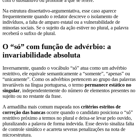
com o substantivo ou pronome a que se refere.
Na estrutura dissertativo-argumentativa, esse caso aparece
frequentemente quando o redator descreve o isolamento de
indivíduos, a falta de amparo estatal ou a vulnerabilidade de
minorias sociais. Se o sujeito da ação estiver no plural, a palavra
receberá o sufixo de plural.
O “só” com função de advérbio: a
invariabilidade absoluta
Inversamente, quando o vocábulo “só” atua como um advérbio
restritivo, ele equivale semanticamente a “somente”, “apenas” ou
“unicamente”. Como os advérbios pertencem ao grupo das palavras
invariáveis na língua portuguesa, o termo
permanece estático no
singular
, independentemente do número de elementos presentes no
sujeito ou no restante da frase.
A armadilha mais comum mapeada nos
critérios estritos de
correção das bancas
ocorre quando o candidato posiciona o “só”
restritivo próximo a termos no plural e deixa-se levar pelo ouvido,
pluralizando a palavra de forma indevida. Esse desvio sinaliza falta
de controle sintático e acarreta severas penalizações na nota de
microestrutura.