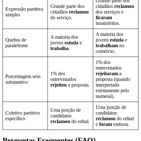
Grande parte dos
Grande parte dos
cidadãos
reclamou
Expressão partitiva
cidadãos
reclamou
dos serviços e
simples
do serviço.
ficaram
insatisfeitos.
A maioria dos
A maioria dos
Quebra de
jovens
estuda
e
jovens
estuda
e
paralelismo
trabalham
no
trabalha
.
comércio.
1% dos
entrevistados
1% dos
rejeitaram
a
Porcentagem sem
entrevistados
proposta (quando
substantivo
rejeitou
a proposta.
interpretado
estritamente pelo
numeral).
Uma porção de
Uma porção de
Coletivo partitivo
candidatos
candidatos
específico
reclamou
do edital
reclamou
do edital.
e
foram
embora.
Perguntas Frequentes (FAQ)