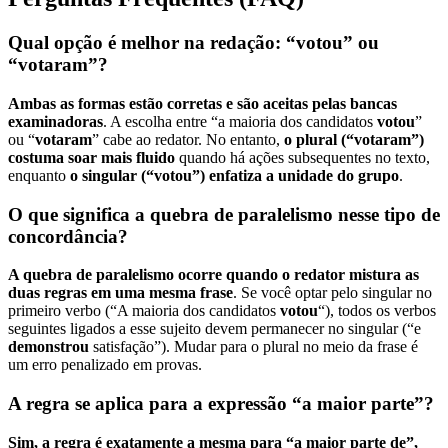
Qual opção é melhor na redação: “votou” ou
“votaram”?
Ambas as formas estão corretas e são aceitas pelas bancas
examinadoras
. A escolha entre “a maioria dos candidatos
votou
”
ou “
votaram
” cabe ao redator. No entanto,
o plural (“votaram”)
costuma soar mais fluido
quando há ações subsequentes no texto,
enquanto
o singular (“votou”) enfatiza a unidade do grupo
.
O que significa a quebra de paralelismo nesse tipo de
concordância?
A quebra de paralelismo ocorre quando o redator mistura as
duas regras em uma mesma frase
. Se você optar pelo singular no
primeiro verbo (“A maioria dos candidatos
votou
“), todos os verbos
seguintes ligados a esse sujeito devem permanecer no singular (“e
demonstrou
satisfação”). Mudar para o plural no meio da frase é
um erro penalizado em provas.
A regra se aplica para a expressão “a maior parte”?
Sim, a regra é exatamente a mesma para “a maior parte de”,