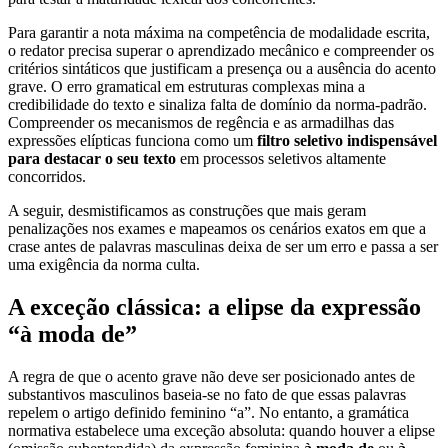
Para garantir a nota máxima na competência de modalidade escrita,
o redator precisa superar o aprendizado mecânico e compreender os
critérios sintáticos que justificam a presença ou a ausência do acento
grave. O erro gramatical em estruturas complexas mina a
credibilidade do texto e sinaliza falta de domínio da norma-padrão.
Compreender os mecanismos de regência e as armadilhas das
expressões elípticas funciona como um
filtro seletivo indispensável
para destacar o seu texto
em processos seletivos altamente
concorridos.
A seguir, desmistificamos as construções que mais geram
penalizações nos exames e mapeamos os cenários exatos em que a
crase antes de palavras masculinas deixa de ser um erro e passa a ser
uma exigência da norma culta.
A exceção clássica: a elipse da expressão
“à moda de”
A regra de que o acento grave não deve ser posicionado antes de
substantivos masculinos baseia-se no fato de que essas palavras
repelem o artigo definido feminino “a”. No entanto, a gramática
normativa estabelece uma exceção absoluta: quando houver a elipse