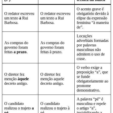
O acento grave é
O redator escreveu
O redator escreveu
obrigatório devido à
um texto
à
Rui
um texto a Rui
elipse da expressão
Barbosa.
Barbosa.
feminina “à maneira
de”.
Locuções
adverbiais formadas
As compras do
As compras do
por palavras
governo foram
governo foram
masculinas não
feitas
a prazo
.
feitas à prazo.
admitem o uso de
crase.
O verbo exige a
preposição “a”, que
O diretor fez
O diretor fez
se funde
menção
àquele
menção aquele
obrigatoriamente ao
decreto antigo.
decreto antigo.
pronome
demonstrativo.
A palavra “pé” é
O candidato
O candidato
masculina e repele
realizou o trajeto
a
realizou o trajeto à
o artigo “a”,
pé
.
pé.
inviabilizando a