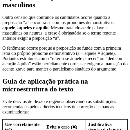
masculinos
Outro cenário que confunde os candidatos ocorre quando a
preposição “a” encontra-se com os pronomes demonstrativos
aquele
,
aqueles
e
aquilo
. Mesmo tratando-se de palavras
masculinas ou neutras, a crase é obrigatória se o termo regente
anterior exigir a preposição “a”.
O fenômeno ocorre porque a preposição se funde com a primeira
letra do próprio pronome demonstrativo (a + aquele = àquele).
Portanto, estruturas como “referiu-se àquele parecer” ou “dedicou
atenção àquilo” estão perfeitamente corretas e exigem a marcação do
acento grave para manter o paralelismo sintático do argumento.
Guia de aplicação prática na
microestrutura do texto
Evite desvios de flexão e regência observando as substituições
recomendadas pelos critérios técnicos de correção das bancas
examinadoras:
Use corretamente
Justificativa
Evite o erro (❌)
(✅)
técnica da banca