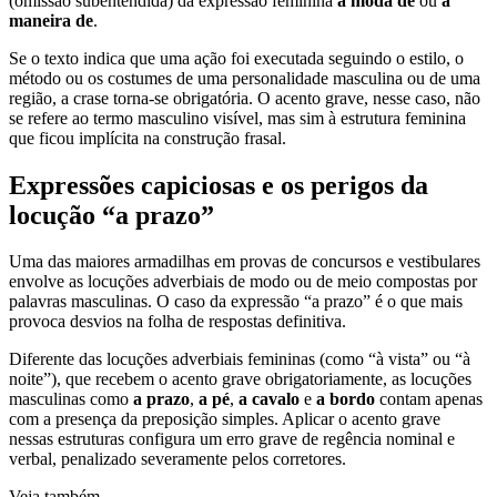
(omissão subentendida) da expressão feminina
à moda de
ou
à
maneira de
.
Se o texto indica que uma ação foi executada seguindo o estilo, o
método ou os costumes de uma personalidade masculina ou de uma
região, a crase torna-se obrigatória. O acento grave, nesse caso, não
se refere ao termo masculino visível, mas sim à estrutura feminina
que ficou implícita na construção frasal.
Expressões capiciosas e os perigos da
locução “a prazo”
Uma das maiores armadilhas em provas de concursos e vestibulares
envolve as locuções adverbiais de modo ou de meio compostas por
palavras masculinas. O caso da expressão “a prazo” é o que mais
provoca desvios na folha de respostas definitiva.
Diferente das locuções adverbiais femininas (como “à vista” ou “à
noite”), que recebem o acento grave obrigatoriamente, as locuções
masculinas como
a prazo
,
a pé
,
a cavalo
e
a bordo
contam apenas
com a presença da preposição simples. Aplicar o acento grave
nessas estruturas configura um erro grave de regência nominal e
verbal, penalizado severamente pelos corretores.
Veja também