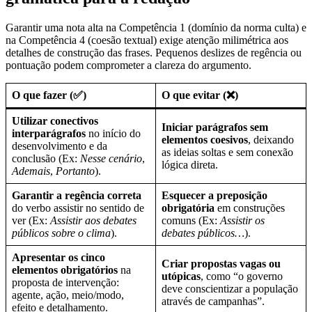
Garantir uma nota alta na Competência 1 (domínio da norma culta) e
na Competência 4 (coesão textual) exige atenção milimétrica aos
detalhes de construção das frases. Pequenos deslizes de regência ou
pontuação podem comprometer a clareza do argumento.
O que fazer (✅)
O que evitar (❌)
Utilizar conectivos
Iniciar parágrafos sem
interparágrafos
no início do
elementos coesivos
, deixando
desenvolvimento e da
as ideias soltas e sem conexão
conclusão (Ex:
Nesse cenário
,
lógica direta.
Ademais
,
Portanto
).
Garantir a regência correta
Esquecer a preposição
do verbo assistir no sentido de
obrigatória
em construções
ver (Ex:
Assistir aos debates
comuns (Ex:
Assistir os
públicos sobre o clima
).
debates públicos…
).
Apresentar os cinco
Criar propostas vagas ou
elementos obrigatórios
na
utópicas
, como “o governo
proposta de intervenção:
deve conscientizar a população
agente, ação, meio/modo,
através de campanhas”.
efeito e detalhamento.