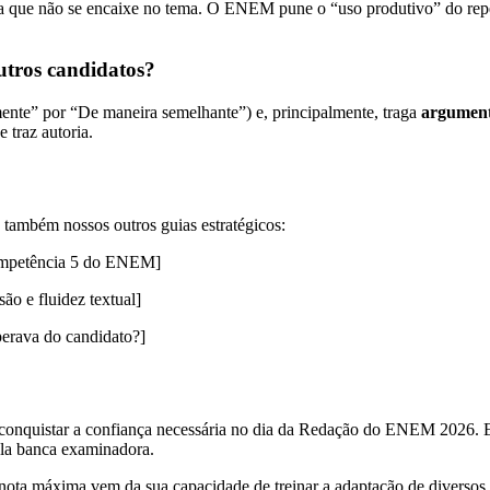
que não se encaixe no tema. O ENEM pune o “uso produtivo” do repert
utros candidatos?
ente” por “De maneira semelhante”) e, principalmente, traga
argumento
 traz autoria.
 também nossos outros guias estratégicos:
Competência 5 do ENEM]
o e fluidez textual]
erava do candidato?]
conquistar a confiança necessária no dia da Redação do ENEM 2026. Ele
pela banca examinadora.
nota máxima vem da sua capacidade de treinar a adaptação de diversos te