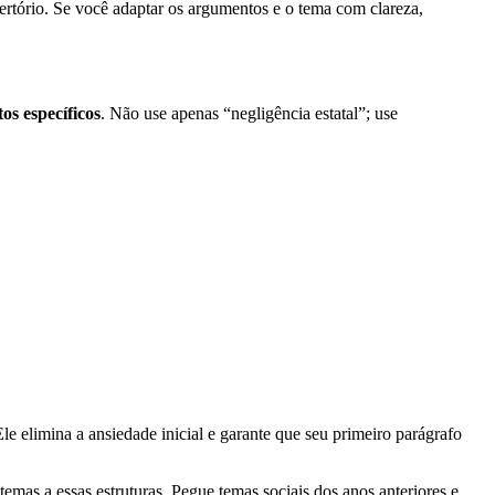
ório. Se você adaptar os argumentos e o tema com clareza,
s específicos
. Não use apenas “negligência estatal”; use
 elimina a ansiedade inicial e garante que seu primeiro parágrafo
mas a essas estruturas. Pegue temas sociais dos anos anteriores e