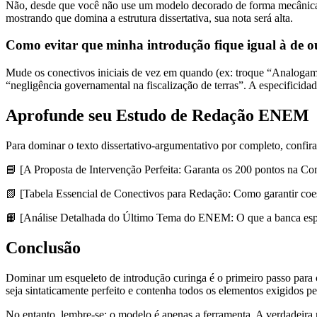
Não, desde que você não use um modelo decorado de forma mecânica 
mostrando que domina a estrutura dissertativa, sua nota será alta.
Como evitar que minha introdução fique igual à de o
Mude os conectivos iniciais de vez em quando (ex: troque “Analogam
“negligência governamental na fiscalização de terras”. A especificidade
Aprofunde seu Estudo de Redação ENEM
Para dominar o texto dissertativo-argumentativo por completo, confira
📘 [A Proposta de Intervenção Perfeita: Garanta os 200 pontos na 
📗 [Tabela Essencial de Conectivos para Redação: Como garantir coesã
📙 [Análise Detalhada do Último Tema do ENEM: O que a banca esp
Conclusão
Dominar um esqueleto de introdução curinga é o primeiro passo para 
seja sintaticamente perfeito e contenha todos os elementos exigidos 
No entanto, lembre-se: o modelo é apenas a ferramenta. A verdadeira 