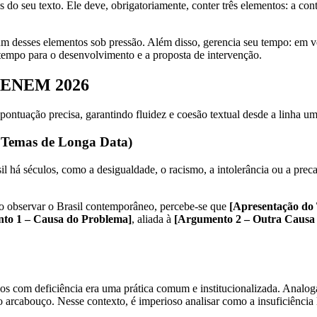
s do seu texto. Ele deve, obrigatoriamente, conter três elementos: a cont
um desses elementos sob pressão. Além disso, gerencia seu tempo: em 
tempo para o desenvolvimento e a proposta de intervenção.
a ENEM 2026
pontuação precisa, garantindo fluidez e coesão textual desde a linha um
a Temas de Longa Data)
il há séculos, como a desigualdade, o racismo, a intolerância ou a prec
o observar o Brasil contemporâneo, percebe-se que
[Apresentação do
to 1 – Causa do Problema]
, aliada à
[Argumento 2 – Outra Causa
uos com deficiência era uma prática comum e institucionalizada. Analo
o arcabouço. Nesse contexto, é imperioso analisar como a insuficiência le