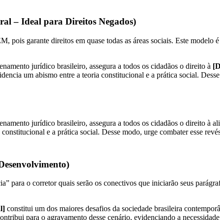
ral – Ideal para Direitos Negados)
, pois garante direitos em quase todas as áreas sociais. Este modelo 
namento jurídico brasileiro, assegura a todos os cidadãos o direito à
[D
dencia um abismo entre a teoria constitucional e a prática social. Dess
amento jurídico brasileiro, assegura a todos os cidadãos o direito à al
 constitucional e a prática social. Desse modo, urge combater esse rev
 Desenvolvimento)
cia” para o corretor quais serão os conectivos que iniciarão seus parágr
l]
constitui um dos maiores desafios da sociedade brasileira contempor
ontribui para o agravamento desse cenário, evidenciando a necessidade