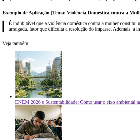
Exemplo de Aplicação (Tema: Violência Doméstica contra a Mulh
É indubitável que a violência doméstica contra a mulher constitui 
arraigada, fator que dificulta a resolução do impasse. Ademais, a 
Veja também
ENEM 2026 e Sustentabilidade: Como usar o eixo ambiental na