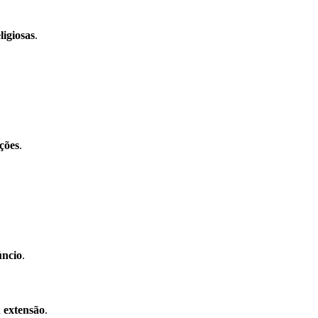
ligiosas
.
ções
.
úncio
.
 extensão
.