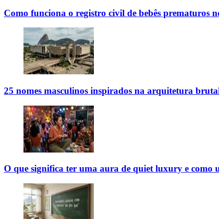
Como funciona o registro civil de bebês prematuros n
25 nomes masculinos inspirados na arquitetura brutal
O que significa ter uma aura de quiet luxury e como 