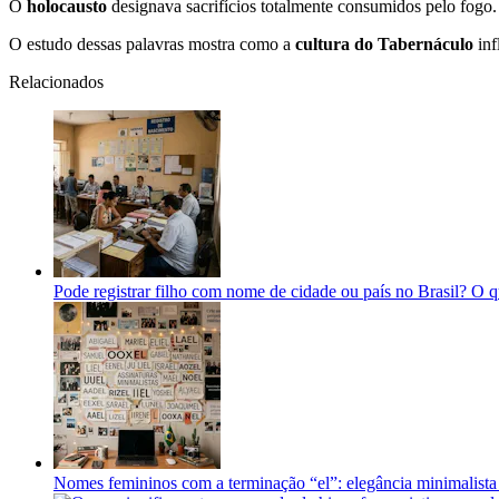
O
holocausto
designava sacrifícios totalmente consumidos pelo fogo. 
O estudo dessas palavras mostra como a
cultura do Tabernáculo
inf
Relacionados
Pode registrar filho com nome de cidade ou país no Brasil? O qu
Nomes femininos com a terminação “el”: elegância minimalista 