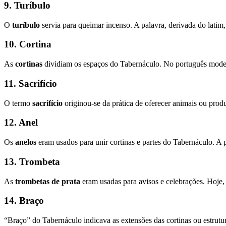
9. Turíbulo
O
turíbulo
servia para queimar incenso. A palavra, derivada do latim
10. Cortina
As
cortinas
dividiam os espaços do Tabernáculo. No português mode
11. Sacrifício
O termo
sacrifício
originou-se da prática de oferecer animais ou prod
12. Anel
Os
anelos
eram usados para unir cortinas e partes do Tabernáculo. A 
13. Trombeta
As
trombetas de prata
eram usadas para avisos e celebrações. Hoje,
14. Braço
“Braço” do Tabernáculo indicava as extensões das cortinas ou estrut