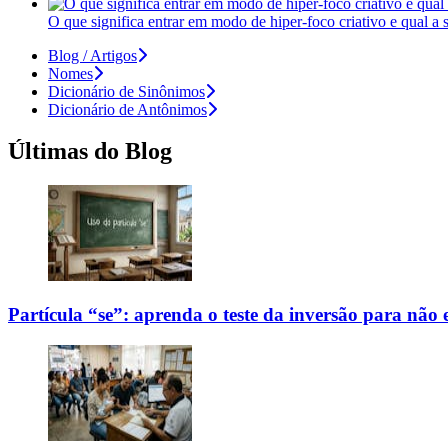
O que significa entrar em modo de hiper-foco criativo e qual a
Blog / Artigos
Nomes
Dicionário de Sinônimos
Dicionário de Antônimos
Últimas do Blog
Partícula “se”: aprenda o teste da inversão para não