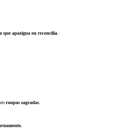
o que apazigua ou reconcilia
.
com
roupas sagradas
.
 ornamento
.