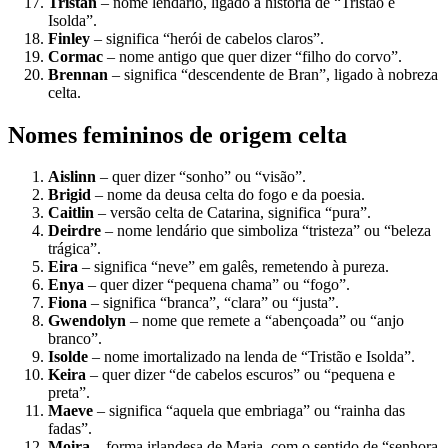
Tristan
– nome lendário, ligado à história de “Tristão e
Isolda”.
Finley
– significa “herói de cabelos claros”.
Cormac
– nome antigo que quer dizer “filho do corvo”.
Brennan
– significa “descendente de Bran”, ligado à nobreza
celta.
Nomes femininos de origem celta
Aislinn
– quer dizer “sonho” ou “visão”.
Brigid
– nome da deusa celta do fogo e da poesia.
Caitlin
– versão celta de Catarina, significa “pura”.
Deirdre
– nome lendário que simboliza “tristeza” ou “beleza
trágica”.
Eira
– significa “neve” em galês, remetendo à pureza.
Enya
– quer dizer “pequena chama” ou “fogo”.
Fiona
– significa “branca”, “clara” ou “justa”.
Gwendolyn
– nome que remete a “abençoada” ou “anjo
branco”.
Isolde
– nome imortalizado na lenda de “Tristão e Isolda”.
Keira
– quer dizer “de cabelos escuros” ou “pequena e
preta”.
Maeve
– significa “aquela que embriaga” ou “rainha das
fadas”.
Moira
– forma irlandesa de Maria, com o sentido de “senhora