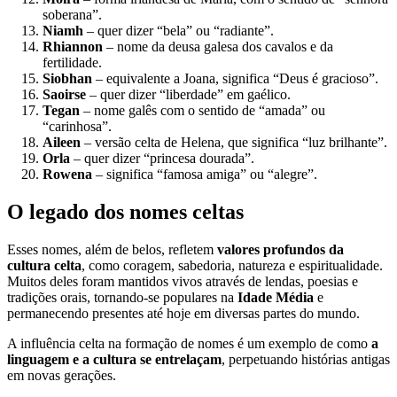
soberana”.
Niamh
– quer dizer “bela” ou “radiante”.
Rhiannon
– nome da deusa galesa dos cavalos e da
fertilidade.
Siobhan
– equivalente a Joana, significa “Deus é gracioso”.
Saoirse
– quer dizer “liberdade” em gaélico.
Tegan
– nome galês com o sentido de “amada” ou
“carinhosa”.
Aileen
– versão celta de Helena, que significa “luz brilhante”.
Orla
– quer dizer “princesa dourada”.
Rowena
– significa “famosa amiga” ou “alegre”.
O legado dos nomes celtas
Esses nomes, além de belos, refletem
valores profundos da
cultura celta
, como coragem, sabedoria, natureza e espiritualidade.
Muitos deles foram mantidos vivos através de lendas, poesias e
tradições orais, tornando-se populares na
Idade Média
e
permanecendo presentes até hoje em diversas partes do mundo.
A influência celta na formação de nomes é um exemplo de como
a
linguagem e a cultura se entrelaçam
, perpetuando histórias antigas
em novas gerações.