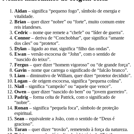
Aidan
– significa “pequeno fogo”, símbolo de energia e
vitalidade.
Brian
– quer dizer “nobre” ou “forte”, muito comum entre
reis irlandeses.
Cedric
– nome que remete a “chefe” ou “líder de guerra”.
Connor
– deriva de “Conchobhar”, que significa “amante
dos cães” ou “protetor”.
Dylan
– ligado ao mar, significa “filho das ondas”.
Ewan
– versão escocesa de “John”, com o sentido de
“nascido do teixo”.
Fergus
– quer dizer “homem vigoroso” ou “de grande força”.
Gavin
– nome que carrega o significado de “falcão branco”.
Liam
– diminutivo de William, quer dizer “protetor decidido”.
Logan
– de origem escocesa, significa “pequena colina”.
Niall
– significa “campeão” ou “aquele que vence”.
Owen
– quer dizer “nascido do bem” ou “jovem guerreiro”.
Padrig
– forma celta de Patrick, com o significado de
“nobre”.
Ronan
– significa “pequela foca”, símbolo de proteção
espiritual.
Sean
– equivalente a João, com o sentido de “Deus é
gracioso”.
Taran
– quer dizer “trovão”, remetendo à força da natureza.