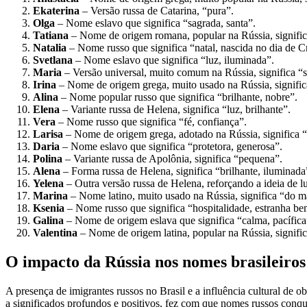
Ekaterina
– Versão russa de Catarina, “pura”.
Olga
– Nome eslavo que significa “sagrada, santa”.
Tatiana
– Nome de origem romana, popular na Rússia, signific
Natalia
– Nome russo que significa “natal, nascida no dia de Cr
Svetlana
– Nome eslavo que significa “luz, iluminada”.
Maria
– Versão universal, muito comum na Rússia, significa “
Irina
– Nome de origem grega, muito usado na Rússia, signific
Alina
– Nome popular russo que significa “brilhante, nobre”.
Elena
– Variante russa de Helena, significa “luz, brilhante”.
Vera
– Nome russo que significa “fé, confiança”.
Larisa
– Nome de origem grega, adotado na Rússia, significa “p
Daria
– Nome eslavo que significa “protetora, generosa”.
Polina
– Variante russa de Apolônia, significa “pequena”.
Alena
– Forma russa de Helena, significa “brilhante, iluminada
Yelena
– Outra versão russa de Helena, reforçando a ideia de lu
Marina
– Nome latino, muito usado na Rússia, significa “do m
Ksenia
– Nome russo que significa “hospitalidade, estranha be
Galina
– Nome de origem eslava que significa “calma, pacífica
Valentina
– Nome de origem latina, popular na Rússia, signific
O impacto da Rússia nos nomes brasileiros
A presença de imigrantes russos no Brasil e a influência cultural de o
a significados profundos e positivos, fez com que nomes russos conqui