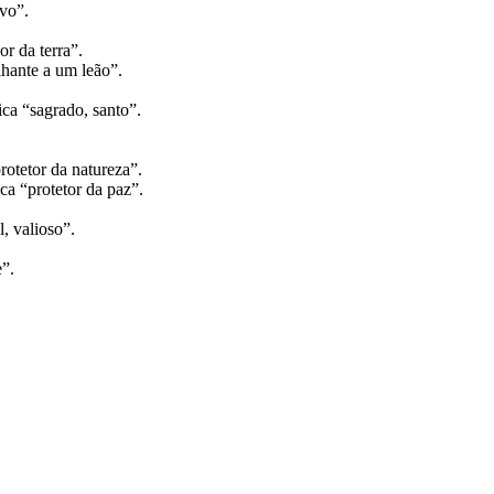
rvo”.
r da terra”.
lhante a um leão”.
ca “sagrado, santo”.
rotetor da natureza”.
a “protetor da paz”.
, valioso”.
”.