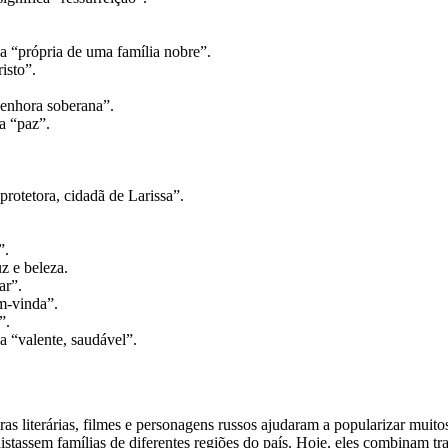
a “própria de uma família nobre”.
isto”.
senhora soberana”.
a “paz”.
rotetora, cidadã de Larissa”.
”.
z e beleza.
ar”.
m-vinda”.
”.
a “valente, saudável”.
bras literárias, filmes e personagens russos ajudaram a popularizar muit
stassem famílias de diferentes regiões do país. Hoje, eles combinam tra