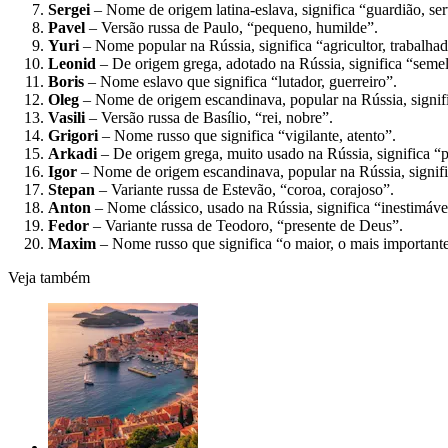
Sergei
– Nome de origem latina-eslava, significa “guardião, se
Pavel
– Versão russa de Paulo, “pequeno, humilde”.
Yuri
– Nome popular na Rússia, significa “agricultor, trabalhado
Leonid
– De origem grega, adotado na Rússia, significa “seme
Boris
– Nome eslavo que significa “lutador, guerreiro”.
Oleg
– Nome de origem escandinava, popular na Rússia, signifi
Vasili
– Versão russa de Basílio, “rei, nobre”.
Grigori
– Nome russo que significa “vigilante, atento”.
Arkadi
– De origem grega, muito usado na Rússia, significa “p
Igor
– Nome de origem escandinava, popular na Rússia, signific
Stepan
– Variante russa de Estevão, “coroa, corajoso”.
Anton
– Nome clássico, usado na Rússia, significa “inestimável
Fedor
– Variante russa de Teodoro, “presente de Deus”.
Maxim
– Nome russo que significa “o maior, o mais importante
Veja também