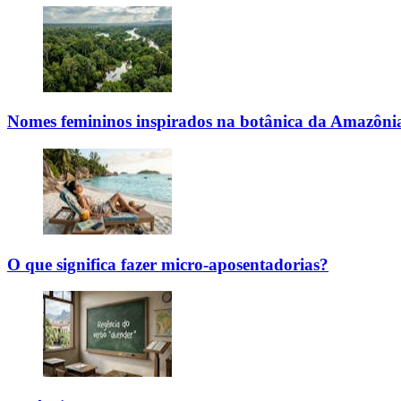
Nomes femininos inspirados na botânica da Amazôni
O que significa fazer micro-aposentadorias?