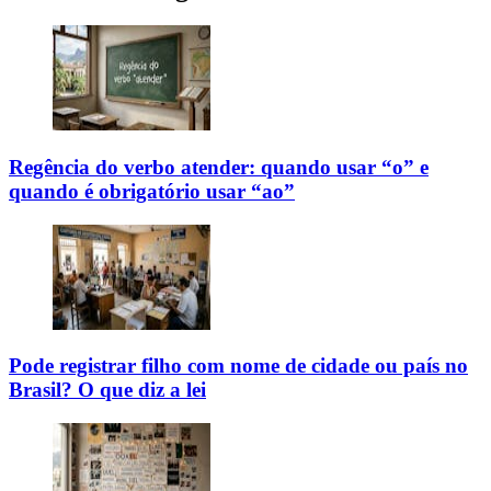
Regência do verbo atender: quando usar “o” e
quando é obrigatório usar “ao”
Pode registrar filho com nome de cidade ou país no
Brasil? O que diz a lei