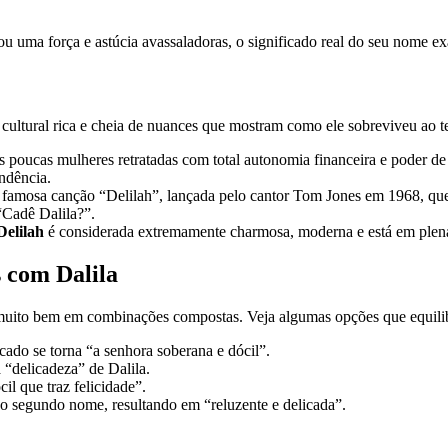
 uma força e astúcia avassaladoras, o significado real do seu nome exal
ultural rica e cheia de nuances que mostram como ele sobreviveu ao 
as poucas mulheres retratadas com total autonomia financeira e poder d
endência.
a famosa canção “Delilah”, lançada pelo cantor Tom Jones em 1968, qu
“Cadê Dalila?”.
Delilah
é considerada extremamente charmosa, moderna e está em plena 
 com Dalila
uito bem em combinações compostas. Veja algumas opções que equilib
cado se torna “a senhora soberana e dócil”.
“delicadeza” de Dalila.
l que traz felicidade”.
 segundo nome, resultando em “reluzente e delicada”.