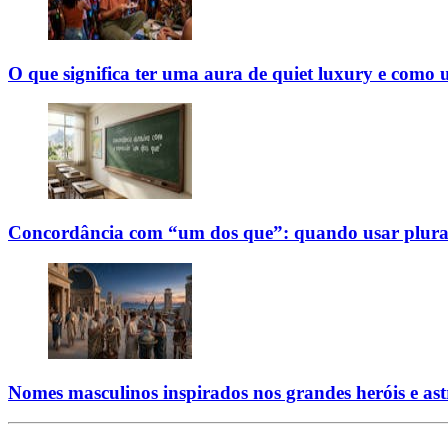
O que significa ter uma aura de quiet luxury e como 
Concordância com “um dos que”: quando usar plural 
Nomes masculinos inspirados nos grandes heróis e ast