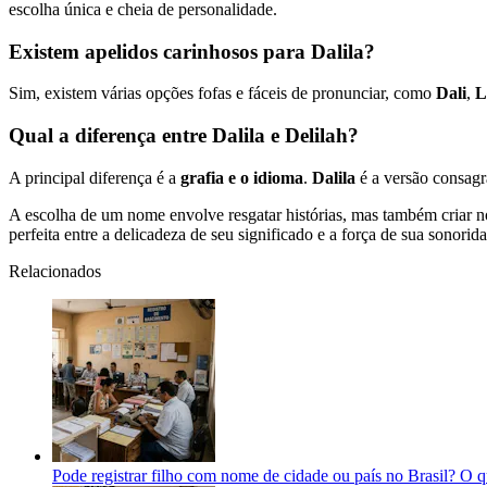
escolha única e cheia de personalidade.
Existem apelidos carinhosos para Dalila?
Sim, existem várias opções fofas e fáceis de pronunciar, como
Dali
,
L
Qual a diferença entre Dalila e Delilah?
A principal diferença é a
grafia e o idioma
.
Dalila
é a versão consag
A escolha de um nome envolve resgatar histórias, mas também criar 
perfeita entre a delicadeza de seu significado e a força de sua sonorid
Relacionados
Pode registrar filho com nome de cidade ou país no Brasil? O qu