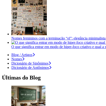
Nomes femininos com a terminação “el”: elegância minimalista 
O que significa entrar em modo de hiper-foco criativo e qual a
Blog / Artigos
Nomes
Dicionário de Sinônimos
Dicionário de Antônimos
Últimas do Blog