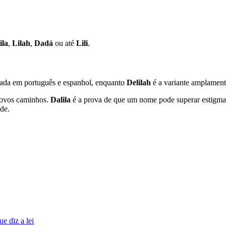
ila
,
Lilah
,
Dadá
ou até
Lili
.
rada em português e espanhol, enquanto
Delilah
é a variante amplamente
novos caminhos.
Dalila
é a prova de que um nome pode superar estigmas 
ade.
e diz a lei