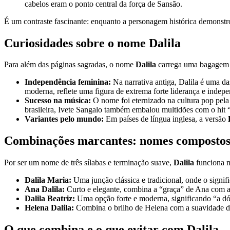
cabelos eram o ponto central da força de Sansão.
É um contraste fascinante: enquanto a personagem histórica demonstrou
Curiosidades sobre o nome Dalila
Para além das páginas sagradas, o nome
Dalila
carrega uma bagagem c
Independência feminina:
Na narrativa antiga, Dalila é uma d
moderna, reflete uma figura de extrema forte liderança e indep
Sucesso na música:
O nome foi eternizado na cultura pop pel
brasileira, Ivete Sangalo também embalou multidões com o hit 
Variantes pelo mundo:
Em países de língua inglesa, a versão
Combinações marcantes: nomes compostos
Por ser um nome de três sílabas e terminação suave,
Dalila
funciona m
Dalila Maria:
Uma junção clássica e tradicional, onde o signifi
Ana Dalila:
Curto e elegante, combina a “graça” de Ana com a 
Dalila Beatriz:
Uma opção forte e moderna, significando “a dóci
Helena Dalila:
Combina o brilho de Helena com a suavidade do
O que combina e o que evitar com Dalila