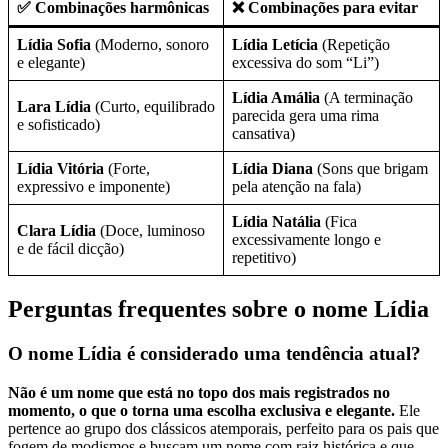
✅ Combinações harmônicas
❌ Combinações para evitar
Lídia Sofia
(Moderno, sonoro
Lídia Letícia
(Repetição
e elegante)
excessiva do som “Li”)
Lídia Amália
(A terminação
Lara Lídia
(Curto, equilibrado
parecida gera uma rima
e sofisticado)
cansativa)
Lídia Vitória
(Forte,
Lídia Diana
(Sons que brigam
expressivo e imponente)
pela atenção na fala)
Lídia Natália
(Fica
Clara Lídia
(Doce, luminoso
excessivamente longo e
e de fácil dicção)
repetitivo)
Perguntas frequentes sobre o nome Lídia
O nome Lídia é considerado uma tendência atual?
Não é um nome que está no topo dos mais registrados no
momento, o que o torna uma escolha exclusiva e elegante.
Ele
pertence ao grupo dos clássicos atemporais, perfeito para os pais que
fogem de modismos e buscam um nome com raiz histórica e que