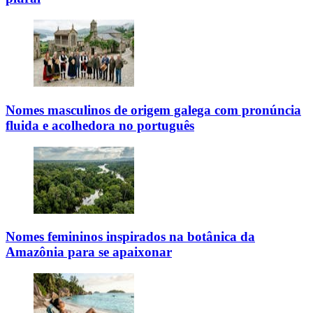
Nomes masculinos de origem galega com pronúncia
fluida e acolhedora no português
Nomes femininos inspirados na botânica da
Amazônia para se apaixonar