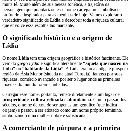
muita fé. Muito além de sua beleza fonética, a trajetória da
personagem que popularizou esse nome carrega um simbolismo
profundo e inspirador para as meninas de hoje. Vamos explorar o
verdadeiro significado de
Lídia
e descobrir toda a riqueza cultural
que envolve essa escolha tão marcante.
O significado histórico e a origem de
Lídia
O nome
Lídia
tem uma origem geográfica e histórica fascinante. Ele
vem do grego
Lydia
e significa literalmente
“aquela que nasceu na
Lídia”
ou
“habitante da Lídia”
. A Lídia era uma antiga e próspera
região da Ásia Menor (situada na atual Turquia), famosa por suas
riquezas, comércio avançado e por ser o lugar onde as primeiras
moedas do mundo foram cunhadas.
Carregar esse nome, portanto, remete diretamente a um lugar de
prosperidade
,
cultura refinada
e
abundância
. Com o passar dos
séculos, o nome deixou de ser apenas um gentílico (que indica
origem) e passou a ser adotado como um nome próprio feminino,
simbolizando uma mulher nobre e sofisticada.
A comerciante de púrpura e a primeira