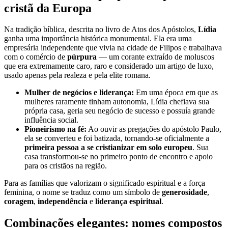
cristã da Europa
Na tradição bíblica, descrita no livro de Atos dos Apóstolos,
Lídia
ganha uma importância histórica monumental. Ela era uma
empresária independente que vivia na cidade de Filipos e trabalhava
com o comércio de
púrpura
— um corante extraído de moluscos
que era extremamente caro, raro e considerado um artigo de luxo,
usado apenas pela realeza e pela elite romana.
Mulher de negócios e liderança:
Em uma época em que as
mulheres raramente tinham autonomia, Lídia chefiava sua
própria casa, geria seu negócio de sucesso e possuía grande
influência social.
Pioneirismo na fé:
Ao ouvir as pregações do apóstolo Paulo,
ela se converteu e foi batizada, tornando-se oficialmente a
primeira pessoa a se cristianizar em solo europeu
. Sua
casa transformou-se no primeiro ponto de encontro e apoio
para os cristãos na região.
Para as famílias que valorizam o significado espiritual e a força
feminina, o nome se traduz como um símbolo de
generosidade
,
coragem
,
independência
e
liderança espiritual
.
Combinações elegantes: nomes compostos