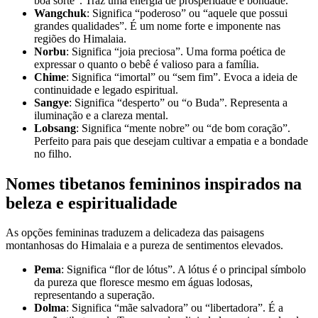
boa sorte”. Traz uma energia de prosperidade e bondade.
Wangchuk
: Significa “poderoso” ou “aquele que possui
grandes qualidades”. É um nome forte e imponente nas
regiões do Himalaia.
Norbu
: Significa “joia preciosa”. Uma forma poética de
expressar o quanto o bebê é valioso para a família.
Chime
: Significa “imortal” ou “sem fim”. Evoca a ideia de
continuidade e legado espiritual.
Sangye
: Significa “desperto” ou “o Buda”. Representa a
iluminação e a clareza mental.
Lobsang
: Significa “mente nobre” ou “de bom coração”.
Perfeito para pais que desejam cultivar a empatia e a bondade
no filho.
Nomes tibetanos femininos inspirados na
beleza e espiritualidade
As opções femininas traduzem a delicadeza das paisagens
montanhosas do Himalaia e a pureza de sentimentos elevados.
Pema
: Significa “flor de lótus”. A lótus é o principal símbolo
da pureza que floresce mesmo em águas lodosas,
representando a superação.
Dolma
: Significa “mãe salvadora” ou “libertadora”. É a