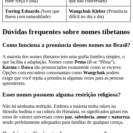
entre força e joia)
que não conversam)
Tsering Eduardo
(Sons que
Wangchuk Kleber
(Pronúncia
fluem com naturalidade)
difícil no dia a dia)
Dúvidas frequentes sobre nomes tibetanos
Como funciona a pronúncia desses nomes no Brasil?
A maioria dos nomes tibetanos tem uma grafia fonética simples, o
que facilita a adaptação. Nomes como
Pema
(lê-se “Pêma”),
Karma
e
Dawa
são pronunciados exatamente como se escreve.
Opções com encontros consonantais como
Wangchuk
podem
exigir que você repita a pronúncia algumas vezes para as pessoas
aprenderem.
Esses nomes possuem alguma restrição religiosa?
Não há nenhuma restrição. Embora a maioria tenha raízes na
filosofia budista e na cultura do Himalaia, os significados giram em
torno de valores universais como
paz
,
sabedoria
,
amor
e
natureza
,
sendo perfeitamente adequados para famílias de qualquer crença.