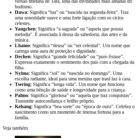
versão tibetana de Tara, uma das divindades mais amadas do
budismo.
Dawa
: Significa “lua” ou “nascida na segunda-feira”. Traz
uma sonoridade suave e uma forte ligação com os ciclos
celestes.
Yangchen
: Significa “a sagrada” ou “aquela que possui
melodia”. É associada à deusa da sabedoria, das artes e da
música.
Lhamo
: Significa “deusa” ou “ser celestial”. Um nome que
carrega uma aura de proteção e dignidade.
Dechen
: Significa “grande felicidade” ou “puro êxtase”.
Expressa exatamente o sentimento dos pais com a chegada da
filha.
Nyima
: Significa “sol” ou “nascida no domingo”. Uma
escolha radiante, ideal para uma menina que trará luz à casa.
Tsering
: Significa “longa vida”. Um nome que funciona
como uma bênção de saúde e longevidade para a criança.
Palmo
: Significa “gloriosa” ou “aquela que traz conquistas”.
Transmite autoconfiança e brilho próprio.
Kelsang
: Significa “boa sorte” ou “época de ouro”. Celebra o
nascimento como um momento de imensa fortuna para a
família.
Veja também