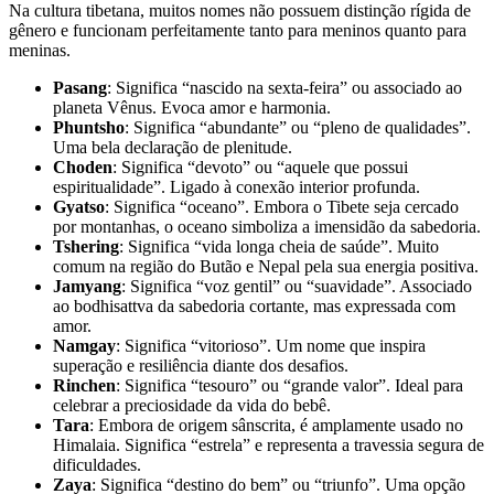
Na cultura tibetana, muitos nomes não possuem distinção rígida de
gênero e funcionam perfeitamente tanto para meninos quanto para
meninas.
Pasang
: Significa “nascido na sexta-feira” ou associado ao
planeta Vênus. Evoca amor e harmonia.
Phuntsho
: Significa “abundante” ou “pleno de qualidades”.
Uma bela declaração de plenitude.
Choden
: Significa “devoto” ou “aquele que possui
espiritualidade”. Ligado à conexão interior profunda.
Gyatso
: Significa “oceano”. Embora o Tibete seja cercado
por montanhas, o oceano simboliza a imensidão da sabedoria.
Tshering
: Significa “vida longa cheia de saúde”. Muito
comum na região do Butão e Nepal pela sua energia positiva.
Jamyang
: Significa “voz gentil” ou “suavidade”. Associado
ao bodhisattva da sabedoria cortante, mas expressada com
amor.
Namgay
: Significa “vitorioso”. Um nome que inspira
superação e resiliência diante dos desafios.
Rinchen
: Significa “tesouro” ou “grande valor”. Ideal para
celebrar a preciosidade da vida do bebê.
Tara
: Embora de origem sânscrita, é amplamente usado no
Himalaia. Significa “estrela” e representa a travessia segura de
dificuldades.
Zaya
: Significa “destino do bem” ou “triunfo”. Uma opção