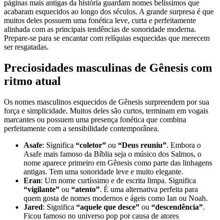
páginas mais antigas da história guardam nomes belíssimos que
acabaram esquecidos ao longo dos séculos. A grande surpresa é que
muitos deles possuem uma fonética leve, curta e perfeitamente
alinhada com as principais tendências de sonoridade moderna.
Prepare-se para se encantar com relíquias esquecidas que merecem
ser resgatadas.
Preciosidades masculinas de Gênesis com
ritmo atual
Os nomes masculinos esquecidos de Gênesis surpreendem por sua
força e simplicidade. Muitos deles são curtos, terminam em vogais
marcantes ou possuem uma presença fonética que combina
perfeitamente com a sensibilidade contemporânea.
Asafe
: Significa
“coletor”
ou
“Deus reuniu”
. Embora o
Asafe mais famoso da Bíblia seja o músico dos Salmos, o
nome aparece primeiro em Gênesis como parte das linhagens
antigas. Tem uma sonoridade leve e muito elegante.
Eran
: Um nome curtíssimo e de escrita limpa. Significa
“vigilante”
ou
“atento”
. É uma alternativa perfeita para
quem gosta de nomes modernos e ágeis como Ian ou Noah.
Jared
: Significa
“aquele que desce”
ou
“descendência”
.
Ficou famoso no universo pop por causa de atores