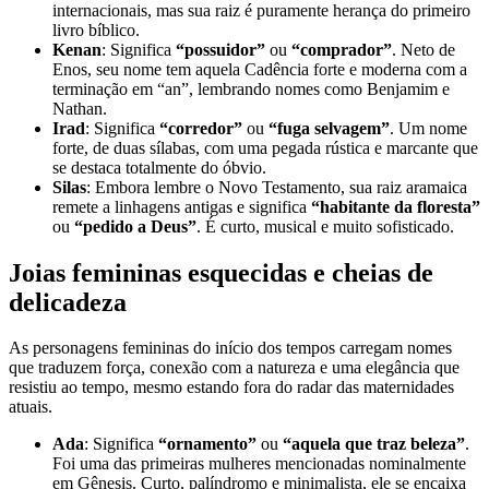
internacionais, mas sua raiz é puramente herança do primeiro
livro bíblico.
Kenan
: Significa
“possuidor”
ou
“comprador”
. Neto de
Enos, seu nome tem aquela Cadência forte e moderna com a
terminação em “an”, lembrando nomes como Benjamim e
Nathan.
Irad
: Significa
“corredor”
ou
“fuga selvagem”
. Um nome
forte, de duas sílabas, com uma pegada rústica e marcante que
se destaca totalmente do óbvio.
Silas
: Embora lembre o Novo Testamento, sua raiz aramaica
remete a linhagens antigas e significa
“habitante da floresta”
ou
“pedido a Deus”
. É curto, musical e muito sofisticado.
Joias femininas esquecidas e cheias de
delicadeza
As personagens femininas do início dos tempos carregam nomes
que traduzem força, conexão com a natureza e uma elegância que
resistiu ao tempo, mesmo estando fora do radar das maternidades
atuais.
Ada
: Significa
“ornamento”
ou
“aquela que traz beleza”
.
Foi uma das primeiras mulheres mencionadas nominalmente
em Gênesis. Curto, palíndromo e minimalista, ele se encaixa