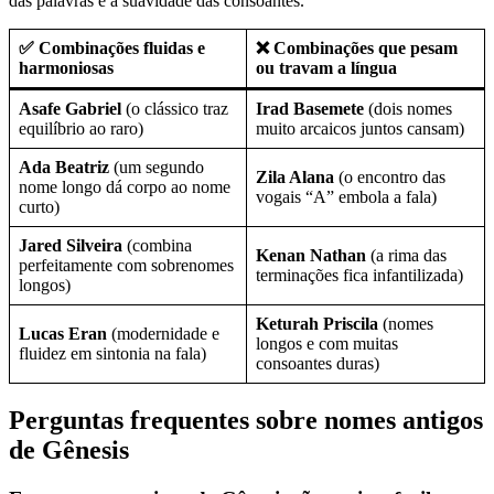
das palavras e a suavidade das consoantes.
✅ Combinações fluidas e
❌ Combinações que pesam
harmoniosas
ou travam a língua
Asafe Gabriel
(o clássico traz
Irad Basemete
(dois nomes
equilíbrio ao raro)
muito arcaicos juntos cansam)
Ada Beatriz
(um segundo
Zila Alana
(o encontro das
nome longo dá corpo ao nome
vogais “A” embola a fala)
curto)
Jared Silveira
(combina
Kenan Nathan
(a rima das
perfeitamente com sobrenomes
terminações fica infantilizada)
longos)
Keturah Priscila
(nomes
Lucas Eran
(modernidade e
longos e com muitas
fluidez em sintonia na fala)
consoantes duras)
Perguntas frequentes sobre nomes antigos
de Gênesis