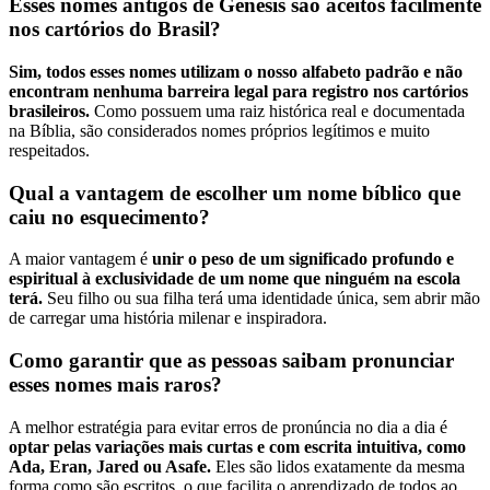
Esses nomes antigos de Gênesis são aceitos facilmente
nos cartórios do Brasil?
Sim, todos esses nomes utilizam o nosso alfabeto padrão e não
encontram nenhuma barreira legal para registro nos cartórios
brasileiros.
Como possuem uma raiz histórica real e documentada
na Bíblia, são considerados nomes próprios legítimos e muito
respeitados.
Qual a vantagem de escolher um nome bíblico que
caiu no esquecimento?
A maior vantagem é
unir o peso de um significado profundo e
espiritual à exclusividade de um nome que ninguém na escola
terá.
Seu filho ou sua filha terá uma identidade única, sem abrir mão
de carregar uma história milenar e inspiradora.
Como garantir que as pessoas saibam pronunciar
esses nomes mais raros?
A melhor estratégia para evitar erros de pronúncia no dia a dia é
optar pelas variações mais curtas e com escrita intuitiva, como
Ada, Eran, Jared ou Asafe.
Eles são lidos exatamente da mesma
forma como são escritos, o que facilita o aprendizado de todos ao