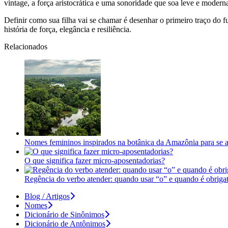
vintage, a força aristocrática e uma sonoridade que soa leve e mode
Definir como sua filha vai se chamar é desenhar o primeiro traço do
história de força, elegância e resiliência.
Relacionados
Nomes femininos inspirados na botânica da Amazônia para se 
O que significa fazer micro-aposentadorias?
Regência do verbo atender: quando usar “o” e quando é obrigat
Blog / Artigos
Nomes
Dicionário de Sinônimos
Dicionário de Antônimos