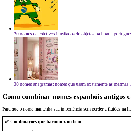
20 nomes de coletivos inusitados de objetos na língua portugue
30 nomes anagramas: nomes que usam exatamente as mesmas l
Como combinar nomes espanhóis antigos c
Para que o nome mantenha sua imponência sem perder a fluidez na hora
✅ Combinações que harmonizam bem