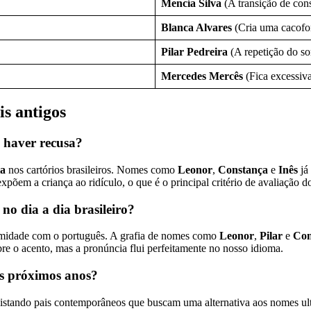
Mencía Silva
(A transição de con
Blanca Alvares
(Cria uma cacofon
Pilar Pedreira
(A repetição do so
Mercedes Mercês
(Fica excessiv
s antigos
e haver recusa?
ia
nos cartórios brasileiros. Nomes como
Leonor
,
Constança
e
Inês
já
õem a criança ao ridículo, o que é o principal critério de avaliação dos
o dia a dia brasileiro?
imidade com o português. A grafia de nomes como
Leonor
,
Pilar
e
Con
bre o acento, mas a pronúncia flui perfeitamente no nosso idioma.
os próximos anos?
istando pais contemporâneos que buscam uma alternativa aos nomes ultr