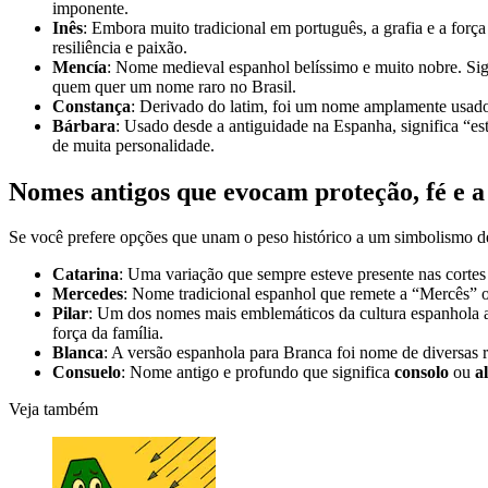
imponente.
Inês
: Embora muito tradicional em português, a grafia e a for
resiliência e paixão.
Mencía
: Nome medieval espanhol belíssimo e muito nobre. Sign
quem quer um nome raro no Brasil.
Constança
: Derivado do latim, foi um nome amplamente usado 
Bárbara
: Usado desde a antiguidade na Espanha, significa “e
de muita personalidade.
Nomes antigos que evocam proteção, fé e a
Se você prefere opções que unam o peso histórico a um simbolismo de a
Catarina
: Uma variação que sempre esteve presente nas cortes
Mercedes
: Nome tradicional espanhol que remete a “Mercês” 
Pilar
: Um dos nomes mais emblemáticos da cultura espanhola a
força da família.
Blanca
: A versão espanhola para Branca foi nome de diversas 
Consuelo
: Nome antigo e profundo que significa
consolo
ou
a
Veja também