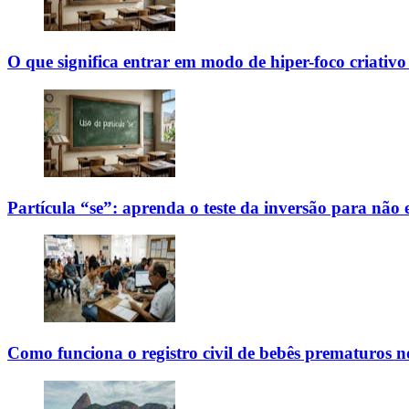
O que significa entrar em modo de hiper-foco criativo
Partícula “se”: aprenda o teste da inversão para não
Como funciona o registro civil de bebês prematuros n