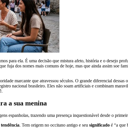
os para ela. É uma decisão que mistura afeto, história e o desejo pro
 que fuja dos nomes mais comuns de hoje, mas que ainda assim soe famili
idade marcante que atravessou séculos. O grande diferencial dessas op
registro nacional brasileiro. Eles não soam artificiais e combinam mar
ê.
ara a sua menina
agens espanholas, trazendo uma presença inquestionável desde o primeiro
e
tendência
. Tem origem no occitano antigo e seu
significado
é “a que 