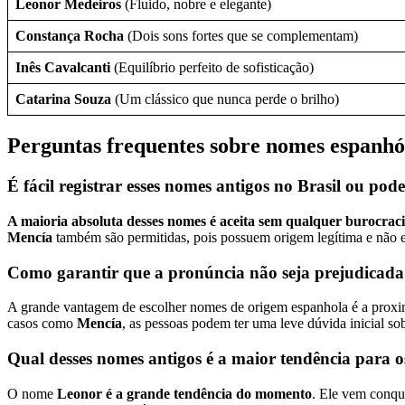
Leonor Medeiros
(Fluido, nobre e elegante)
Constança Rocha
(Dois sons fortes que se complementam)
Inês Cavalcanti
(Equilíbrio perfeito de sofisticação)
Catarina Souza
(Um clássico que nunca perde o brilho)
Perguntas frequentes sobre nomes espanhói
É fácil registrar esses nomes antigos no Brasil ou pod
A maioria absoluta desses nomes é aceita sem qualquer burocrac
Mencía
também são permitidas, pois possuem origem legítima e não exp
Como garantir que a pronúncia não seja prejudicada n
A grande vantagem de escolher nomes de origem espanhola é a prox
casos como
Mencía
, as pessoas podem ter uma leve dúvida inicial so
Qual desses nomes antigos é a maior tendência para 
O nome
Leonor é a grande tendência do momento
. Ele vem conqu