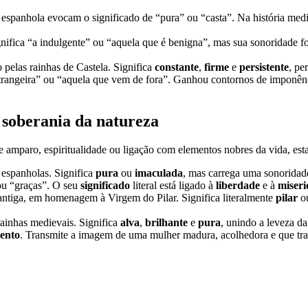
ça espanhola evocam o significado de “pura” ou “casta”. Na história me
ifica “a indulgente” ou “aquela que é benigna”, mas sua sonoridade for
pelas rainhas de Castela. Significa
constante
,
firme
e
persistente
, pe
strangeira” ou “aquela que vem de fora”. Ganhou contornos de imponên
 soberania da natureza
mparo, espiritualidade ou ligação com elementos nobres da vida, estas 
 espanholas. Significa
pura
ou
imaculada
, mas carrega uma sonoridad
ou “graças”. O seu
significado
literal está ligado à
liberdade
e à
miseri
ntiga, em homenagem à Virgem do Pilar. Significa literalmente
pilar
o
rainhas medievais. Significa
alva
,
brilhante
e
pura
, unindo a leveza d
lento
. Transmite a imagem de uma mulher madura, acolhedora e que traz 