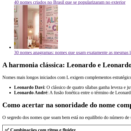
40 nomes criados no Brasil que se popularizaram no exterior
30 nomes anagramas: nomes que usam exatamente as mesmas l
A harmonia clássica: Leonardo e Leonard
Nomes mais longos iniciados com L exigem complementos estratégicos
Leonardo Davi
: O clássico de quatro sílabas ganha leveza e
Leonardo André
: A fusão fonética entre o término de Leonar
Como acertar na sonoridade do nome com
O segredo dos nomes que soam bem está no equilíbrio do número de sí
✅ Combinações com ritmo e fluidez