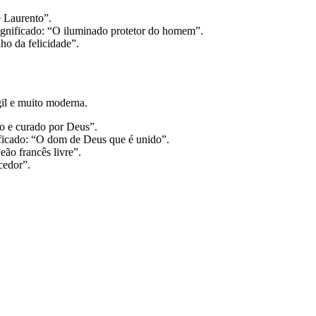
e Laurento”.
ignificado: “O iluminado protetor do homem”.
ho da felicidade”.
gil e muito moderna.
o e curado por Deus”.
ificado: “O dom de Deus que é unido”.
ão francês livre”.
cedor”.