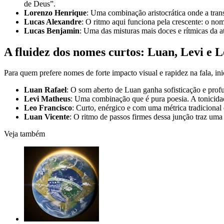
de Deus”.
Lorenzo Henrique
: Uma combinação aristocrática onde a trans
Lucas Alexandre
: O ritmo aqui funciona pela crescente: o n
Lucas Benjamin
: Uma das misturas mais doces e rítmicas da a
A fluidez dos nomes curtos: Luan, Levi e 
Para quem prefere nomes de forte impacto visual e rapidez na fala, i
Luan Rafael
: O som aberto de Luan ganha sofisticação e pro
Levi Matheus
: Uma combinação que é pura poesia. A tonicida
Leo Francisco
: Curto, enérgico e com uma métrica tradiciona
Luan Vicente
: O ritmo de passos firmes dessa junção traz uma
Veja também