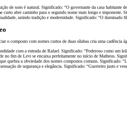
ição de sons é natural. Significado: “O governante da casa habitante d
ome curto abre caminho para o segundo nome mais longo e imponente. S
tualidade, unindo tradição e modernidade. Significado: “O iluminado fil
Leo
niciar o composto com nomes curtos de duas sílabas cria uma cadência á
fundidade com a entrada de Rafael. Significado: “Poderoso como um leã
de no fim de Levi se encaixa perfeitamente no início de Matheus. Sign
l que quebra a obviedade dos nomes compostos comuns. Significado: “Le
 sensação de segurança e elegância. Significado: “Guerreiro justo e ven