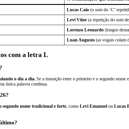
Lucas Caio
(o som do ‘C’ repetid
Levi Vítor
(a repetição do som de
Lorenzo Leonardo
(longos demai
Luan Augusto
(as vogais colam d
os com a letra L
?
ulando o dia a dia.
Se a transição entre o primeiro e o segundo nome e
uma única palavra contínua.
026?
 segundo nome tradicional e forte
, como
Levi Emanuel
ou
Lucas 
último?