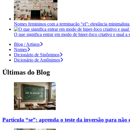
Nomes femininos com a terminação “el”: elegância minimalista 
O que significa entrar em modo de hiper-foco criativo e qual a
Blog / Artigos
Nomes
Dicionário de Sinônimos
Dicionário de Antônimos
Últimas do Blog
Partícula “se”: aprenda o teste da inversão para não