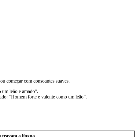
e ou começar com consoantes suaves.
mo um leão e amado”.
ficado: “Homem forte e valente como um leão”.
 travam a língua