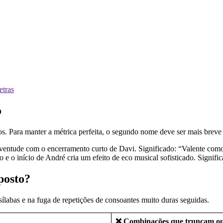
etras
o
. Para manter a métrica perfeita, o segundo nome deve ser mais brev
 juventude com o encerramento curto de Davi. Significado: “Valente co
do e o início de André cria um efeito de eco musical sofisticado. Signi
posto?
labas e na fuga de repetições de consoantes muito duras seguidas.
❌ Combinações que truncam ou