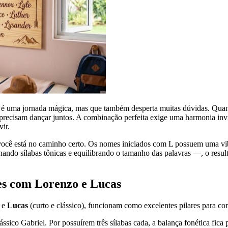
 é uma jornada mágica, mas que também desperta muitas dúvidas. Quan
 precisam dançar juntos. A combinação perfeita exige uma harmonia in
ir.
você está no caminho certo. Os nomes iniciados com L possuem uma vib
nando sílabas tônicas e equilibrando o tamanho das palavras —, o res
es com Lorenzo e Lucas
) e
Lucas
(curto e clássico), funcionam como excelentes pilares para c
ssico Gabriel. Por possuírem três sílabas cada, a balança fonética fica 