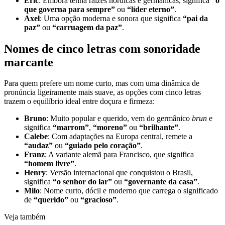
Eric
: Embora tenha raízes nórdicas e germânicas, significa
“o
que governa para sempre”
ou
“líder eterno”
.
Axel
: Uma opção moderna e sonora que significa
“pai da
paz”
ou
“carruagem da paz”
.
Nomes de cinco letras com sonoridade
marcante
Para quem prefere um nome curto, mas com uma dinâmica de
pronúncia ligeiramente mais suave, as opções com cinco letras
trazem o equilíbrio ideal entre doçura e firmeza:
Bruno
: Muito popular e querido, vem do germânico
brun
e
significa
“marrom”
,
“moreno”
ou
“brilhante”
.
Calebe
: Com adaptações na Europa central, remete a
“audaz”
ou
“guiado pelo coração”
.
Franz
: A variante alemã para Francisco, que significa
“homem livre”
.
Henry
: Versão internacional que conquistou o Brasil,
significa
“o senhor do lar”
ou
“governante da casa”
.
Milo
: Nome curto, dócil e moderno que carrega o significado
de
“querido”
ou
“gracioso”
.
Veja também