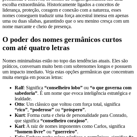
escolha extraordinária. Historicamente ligados a conceitos de
liderança, proteção, coragem e conexão com a natureza, esses
nomes conseguem traduzir uma força ancestral imensa em apenas
uma ou duas sílabas, garantindo que o seu menino cresça com um
nome marcante e cheio de presença.
O poder dos nomes germânicos curtos
com até quatro letras
Nomes minimalistas estão no topo das tendências atuais. Eles são
práticos, conversam muito bem com sobrenomes longos e possuem
um impacto imediato. Veja estas opções germânicas que concentram
muita energia em poucas letras:
Ralf
: Significa
“conselheiro lobo”
ou
“o que governa com
sabedoria”
. É um nome que evoca inteligência estratégica e
lealdade.
Otto
: Um clássico que voltou com força total, significa
“rico”
,
“poderoso”
ou
“próspero”
.
Kurt
: Forma curta e cheia de personalidade para Conrado,
que significa
“conselheiro corajoso”
.
Karl
: A raiz de nomes imponentes como Carlos, significa
“homem livre”
ou
“guerreiro”
.