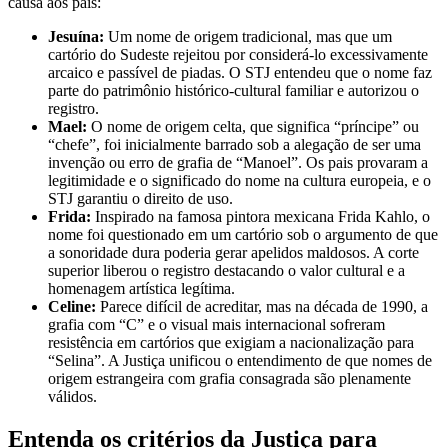
causa aos pais:
Jesuína:
Um nome de origem tradicional, mas que um
cartório do Sudeste rejeitou por considerá-lo excessivamente
arcaico e passível de piadas. O STJ entendeu que o nome faz
parte do patrimônio histórico-cultural familiar e autorizou o
registro.
Mael:
O nome de origem celta, que significa “príncipe” ou
“chefe”, foi inicialmente barrado sob a alegação de ser uma
invenção ou erro de grafia de “Manoel”. Os pais provaram a
legitimidade e o significado do nome na cultura europeia, e o
STJ garantiu o direito de uso.
Frida:
Inspirado na famosa pintora mexicana Frida Kahlo, o
nome foi questionado em um cartório sob o argumento de que
a sonoridade dura poderia gerar apelidos maldosos. A corte
superior liberou o registro destacando o valor cultural e a
homenagem artística legítima.
Celine:
Parece difícil de acreditar, mas na década de 1990, a
grafia com “C” e o visual mais internacional sofreram
resistência em cartórios que exigiam a nacionalização para
“Selina”. A Justiça unificou o entendimento de que nomes de
origem estrangeira com grafia consagrada são plenamente
válidos.
Entenda os critérios da Justiça para