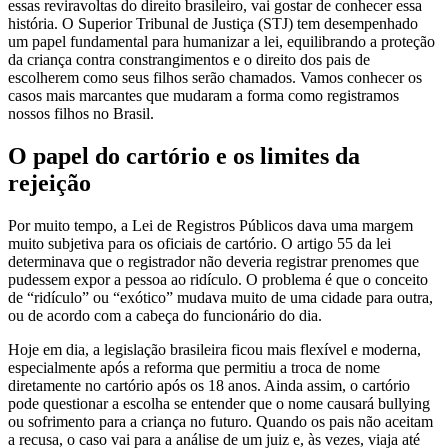
essas reviravoltas do direito brasileiro, vai gostar de conhecer essa
história. O Superior Tribunal de Justiça (STJ) tem desempenhado
um papel fundamental para humanizar a lei, equilibrando a proteção
da criança contra constrangimentos e o direito dos pais de
escolherem como seus filhos serão chamados. Vamos conhecer os
casos mais marcantes que mudaram a forma como registramos
nossos filhos no Brasil.
O papel do cartório e os limites da
rejeição
Por muito tempo, a Lei de Registros Públicos dava uma margem
muito subjetiva para os oficiais de cartório. O artigo 55 da lei
determinava que o registrador não deveria registrar prenomes que
pudessem expor a pessoa ao ridículo. O problema é que o conceito
de “ridículo” ou “exótico” mudava muito de uma cidade para outra,
ou de acordo com a cabeça do funcionário do dia.
Hoje em dia, a legislação brasileira ficou mais flexível e moderna,
especialmente após a reforma que permitiu a troca de nome
diretamente no cartório após os 18 anos. Ainda assim, o cartório
pode questionar a escolha se entender que o nome causará bullying
ou sofrimento para a criança no futuro. Quando os pais não aceitam
a recusa, o caso vai para a análise de um juiz e, às vezes, viaja até