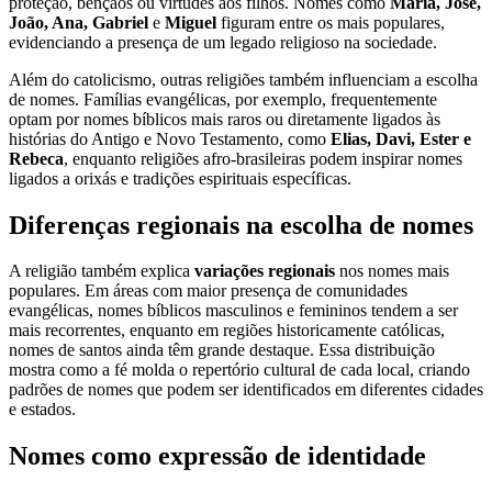
proteção, bênçãos ou virtudes aos filhos. Nomes como
Maria, José,
João, Ana, Gabriel
e
Miguel
figuram entre os mais populares,
evidenciando a presença de um legado religioso na sociedade.
Além do catolicismo, outras religiões também influenciam a escolha
de nomes. Famílias evangélicas, por exemplo, frequentemente
optam por nomes bíblicos mais raros ou diretamente ligados às
histórias do Antigo e Novo Testamento, como
Elias, Davi, Ester e
Rebeca
, enquanto religiões afro-brasileiras podem inspirar nomes
ligados a orixás e tradições espirituais específicas.
Diferenças regionais na escolha de nomes
A religião também explica
variações regionais
nos nomes mais
populares. Em áreas com maior presença de comunidades
evangélicas, nomes bíblicos masculinos e femininos tendem a ser
mais recorrentes, enquanto em regiões historicamente católicas,
nomes de santos ainda têm grande destaque. Essa distribuição
mostra como a fé molda o repertório cultural de cada local, criando
padrões de nomes que podem ser identificados em diferentes cidades
e estados.
Nomes como expressão de identidade