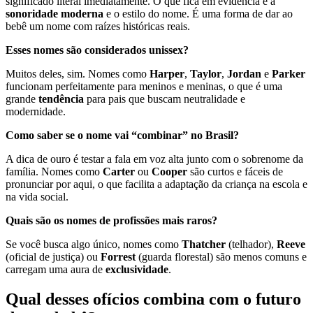
significado literal imediatamente. O que fica em evidência é a
sonoridade moderna
e o estilo do nome. É uma forma de dar ao
bebê um nome com raízes históricas reais.
Esses nomes são considerados unissex?
Muitos deles, sim. Nomes como
Harper
,
Taylor
,
Jordan
e
Parker
funcionam perfeitamente para meninos e meninas, o que é uma
grande
tendência
para pais que buscam neutralidade e
modernidade.
Como saber se o nome vai “combinar” no Brasil?
A dica de ouro é testar a fala em voz alta junto com o sobrenome da
família. Nomes como
Carter
ou
Cooper
são curtos e fáceis de
pronunciar por aqui, o que facilita a adaptação da criança na escola e
na vida social.
Quais são os nomes de profissões mais raros?
Se você busca algo único, nomes como
Thatcher
(telhador),
Reeve
(oficial de justiça) ou
Forrest
(guarda florestal) são menos comuns e
carregam uma aura de
exclusividade
.
Qual desses ofícios combina com o futuro