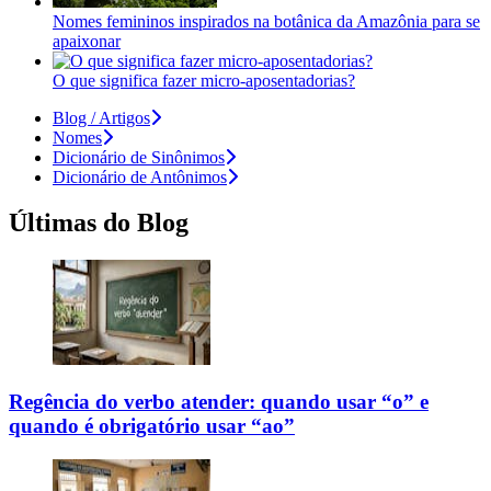
Nomes femininos inspirados na botânica da Amazônia para se
apaixonar
O que significa fazer micro-aposentadorias?
Blog / Artigos
Nomes
Dicionário de Sinônimos
Dicionário de Antônimos
Últimas do Blog
Regência do verbo atender: quando usar “o” e
quando é obrigatório usar “ao”