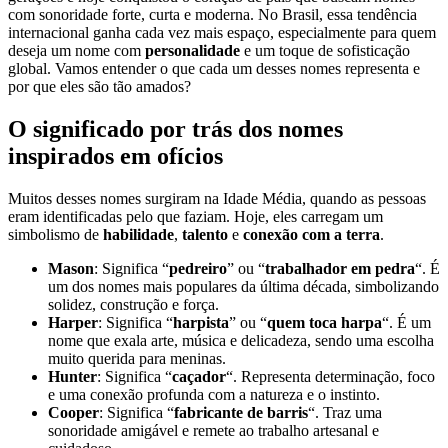
com sonoridade forte, curta e moderna. No Brasil, essa tendência
internacional ganha cada vez mais espaço, especialmente para quem
deseja um nome com
personalidade
e um toque de sofisticação
global. Vamos entender o que cada um desses nomes representa e
por que eles são tão amados?
O significado por trás dos nomes
inspirados em ofícios
Muitos desses nomes surgiram na Idade Média, quando as pessoas
eram identificadas pelo que faziam. Hoje, eles carregam um
simbolismo de
habilidade
,
talento
e
conexão com a terra
.
Mason
: Significa “
pedreiro
” ou “
trabalhador em pedra
“. É
um dos nomes mais populares da última década, simbolizando
solidez, construção e força.
Harper
: Significa “
harpista
” ou “
quem toca harpa
“. É um
nome que exala arte, música e delicadeza, sendo uma escolha
muito querida para meninas.
Hunter
: Significa “
caçador
“. Representa determinação, foco
e uma conexão profunda com a natureza e o instinto.
Cooper
: Significa “
fabricante de barris
“. Traz uma
sonoridade amigável e remete ao trabalho artesanal e