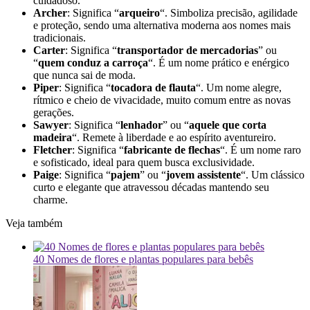
cuidadoso.
Archer
: Significa “
arqueiro
“. Simboliza precisão, agilidade
e proteção, sendo uma alternativa moderna aos nomes mais
tradicionais.
Carter
: Significa “
transportador de mercadorias
” ou
“
quem conduz a carroça
“. É um nome prático e enérgico
que nunca sai de moda.
Piper
: Significa “
tocadora de flauta
“. Um nome alegre,
rítmico e cheio de vivacidade, muito comum entre as novas
gerações.
Sawyer
: Significa “
lenhador
” ou “
aquele que corta
madeira
“. Remete à liberdade e ao espírito aventureiro.
Fletcher
: Significa “
fabricante de flechas
“. É um nome raro
e sofisticado, ideal para quem busca exclusividade.
Paige
: Significa “
pajem
” ou “
jovem assistente
“. Um clássico
curto e elegante que atravessou décadas mantendo seu
charme.
Veja também
40 Nomes de flores e plantas populares para bebês