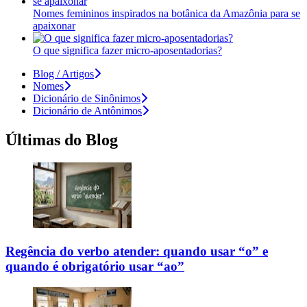
Nomes femininos inspirados na botânica da Amazônia para se
apaixonar
O que significa fazer micro-aposentadorias?
Blog / Artigos
Nomes
Dicionário de Sinônimos
Dicionário de Antônimos
Últimas do Blog
Regência do verbo atender: quando usar “o” e
quando é obrigatório usar “ao”