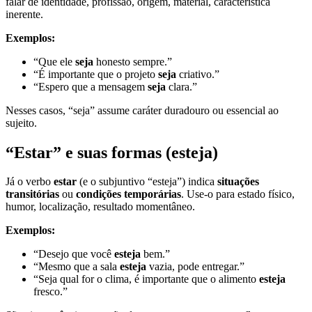
falar de identidade, profissão, origem, material, característica
inerente.
Exemplos:
“Que ele
seja
honesto sempre.”
“É importante que o projeto
seja
criativo.”
“Espero que a mensagem
seja
clara.”
Nesses casos, “seja” assume caráter duradouro ou essencial ao
sujeito.
“Estar” e suas formas (esteja)
Já o verbo
estar
(e o subjuntivo “esteja”) indica
situações
transitórias
ou
condições temporárias
. Use-o para estado físico,
humor, localização, resultado momentâneo.
Exemplos:
“Desejo que você
esteja
bem.”
“Mesmo que a sala
esteja
vazia, pode entregar.”
“Seja qual for o clima, é importante que o alimento
esteja
fresco.”