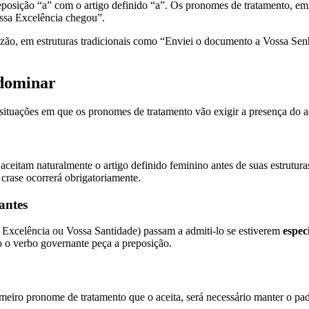
reposição “a” com o artigo definido “a”. Os pronomes de tratamento, em
ssa Excelência chegou”.
a razão, em estruturas tradicionais como “Enviei o documento a Vossa S
 dominar
 situações em que os pronomes de tratamento vão exigir a presença do ac
aceitam naturalmente o artigo definido feminino antes de suas estrutur
 crase ocorrerá obrigatoriamente.
antes
Excelência ou Vossa Santidade) passam a admiti-lo se estiverem
espec
so o verbo governante peça a preposição.
imeiro pronome de tratamento que o aceita, será necessário manter o pad