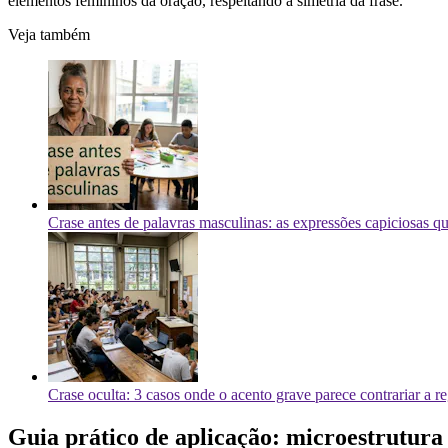
elementos femininos da oração, respeitando a simetria da frase.
Veja também
Crase antes de palavras masculinas: as expressões capiciosas 
Crase oculta: 3 casos onde o acento grave parece contrariar a re
Guia prático de aplicação: microestrutura