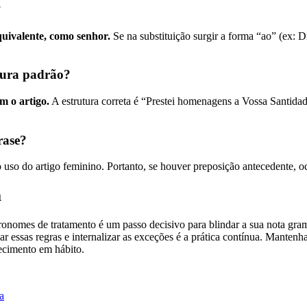
?
quivalente, como senhor.
Se na substituição surgir a forma “ao” (ex: D
tura padrão?
m o artigo.
A estrutura correta é “Prestei homenagens a Vossa Santida
rase?
o uso do artigo feminino. Portanto, se houver preposição antecedente, 
a
omes de tratamento é um passo decisivo para blindar a sua nota grama
dar essas regras e internalizar as exceções é a prática contínua. Manten
ecimento em hábito.