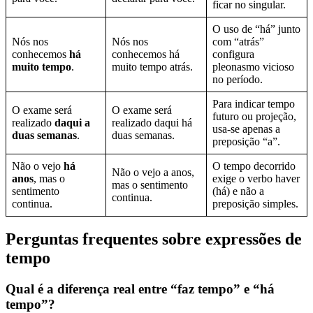
ficar no singular.
O uso de “há” junto
Nós nos
Nós nos
com “atrás”
conhecemos
há
conhecemos há
configura
muito tempo
.
muito tempo atrás.
pleonasmo vicioso
no período.
Para indicar tempo
O exame será
O exame será
futuro ou projeção,
realizado
daqui a
realizado daqui há
usa-se apenas a
duas semanas
.
duas semanas.
preposição “a”.
Não o vejo
há
O tempo decorrido
Não o vejo a anos,
anos
, mas o
exige o verbo haver
mas o sentimento
sentimento
(há) e não a
continua.
continua.
preposição simples.
Perguntas frequentes sobre expressões de
tempo
Qual é a diferença real entre “faz tempo” e “há
tempo”?