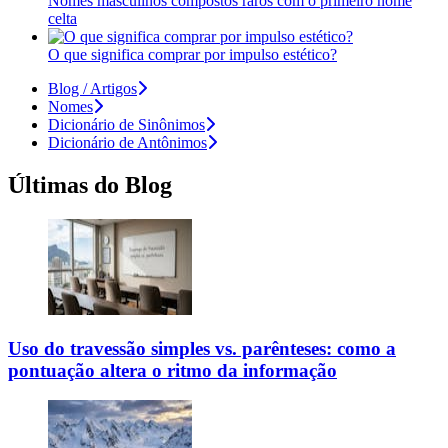
Nomes masculinos compostos raros com o primeiro nome
celta
O que significa comprar por impulso estético?
Blog / Artigos
Nomes
Dicionário de Sinônimos
Dicionário de Antônimos
Últimas do Blog
Uso do travessão simples vs. parênteses: como a
pontuação altera o ritmo da informação