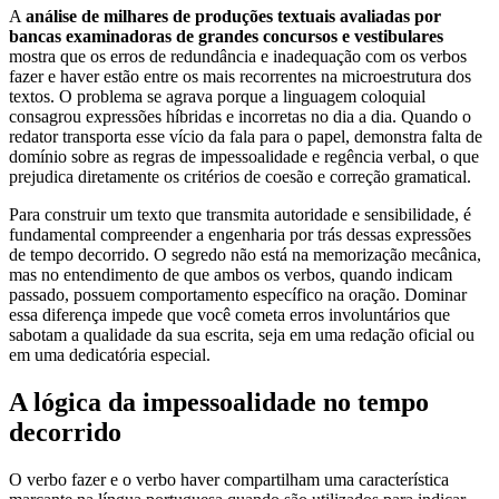
A
análise de milhares de produções textuais avaliadas por
bancas examinadoras de grandes concursos e vestibulares
mostra que os erros de redundância e inadequação com os verbos
fazer e haver estão entre os mais recorrentes na microestrutura dos
textos. O problema se agrava porque a linguagem coloquial
consagrou expressões híbridas e incorretas no dia a dia. Quando o
redator transporta esse vício da fala para o papel, demonstra falta de
domínio sobre as regras de impessoalidade e regência verbal, o que
prejudica diretamente os critérios de coesão e correção gramatical.
Para construir um texto que transmita autoridade e sensibilidade, é
fundamental compreender a engenharia por trás dessas expressões
de tempo decorrido. O segredo não está na memorização mecânica,
mas no entendimento de que ambos os verbos, quando indicam
passado, possuem comportamento específico na oração. Dominar
essa diferença impede que você cometa erros involuntários que
sabotam a qualidade da sua escrita, seja em uma redação oficial ou
em uma dedicatória especial.
A lógica da impessoalidade no tempo
decorrido
O verbo fazer e o verbo haver compartilham uma característica