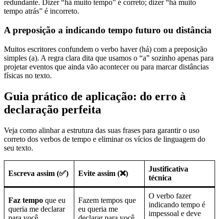
redundante. Dizer “há muito tempo” é correto; dizer “há muito
tempo atrás” é incorreto.
A preposição a indicando tempo futuro ou distância
Muitos escritores confundem o verbo haver (há) com a preposição
simples (a). A regra clara dita que usamos o “a” sozinho apenas para
projetar eventos que ainda vão acontecer ou para marcar distâncias
físicas no texto.
Guia prático de aplicação: do erro à
declaração perfeita
Veja como alinhar a estrutura das suas frases para garantir o uso
correto dos verbos de tempo e eliminar os vícios de linguagem do
seu texto.
Justificativa
Escreva assim (✅)
Evite assim (❌)
técnica
O verbo fazer
Faz tempo
que eu
Fazem tempos que
indicando tempo é
queria me declarar
eu queria me
impessoal e deve
para você.
declarar para você.