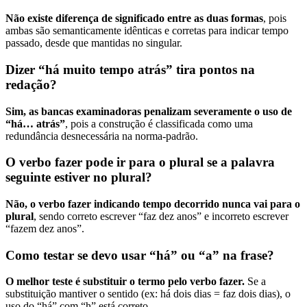
Não existe diferença de significado entre as duas formas
, pois
ambas são semanticamente idênticas e corretas para indicar tempo
passado, desde que mantidas no singular.
Dizer “há muito tempo atrás” tira pontos na
redação?
Sim, as bancas examinadoras penalizam severamente o uso de
“há… atrás”
, pois a construção é classificada como uma
redundância desnecessária na norma-padrão.
O verbo fazer pode ir para o plural se a palavra
seguinte estiver no plural?
Não, o verbo fazer indicando tempo decorrido nunca vai para o
plural
, sendo correto escrever “faz dez anos” e incorreto escrever
“fazem dez anos”.
Como testar se devo usar “há” ou “a” na frase?
O melhor teste é substituir o termo pelo verbo fazer.
Se a
substituição mantiver o sentido (ex: há dois dias = faz dois dias), o
uso do “há” com “h” está correto.