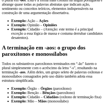
o plural em
-ões
. Esta é a forma mais comum na língua portuguesa e
abrange quase todas as palavras abstratas que indicam ação,
sentimento ou conceitos teóricos, elementos indispensáveis na
construção de uma argumentação dissertativa.
Exemplo:
Ação –
Ações
Exemplo:
Opinião –
Opiniões
Exemplo:
Cidadão – (Atenção: este termo é a principal
exceção a essa lógica de massa e costuma derrubar candidatos
desatentos).
A terminação em -aos: o grupo dos
paroxítonos e monossílabos
Todos os substantivos paroxítonos terminados em “-ão” fazem o
plural simplesmente com o acréscimo da letra “-s”, resultando na
terminação
-aos
. Além deles, um grupo seleto de palavras oxítonas e
monossílabos consagrados pelo uso diário também adota essa
estrutura simplificada.
Exemplo:
Órgão –
Órgãos
(paroxítono)
Exemplo:
Benção –
Bênçãos
(paroxítono)
Exemplo:
Cidadão –
Cidadãos
(oxítono de terminação fixa)
Exemplo:
Mão –
Mãos
(monossílabo)