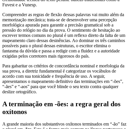
Fuvest e a Vunesp.
Compreender as regras de flexão dessas palavras vai muito além da
memorização mecânica; trata-se de desenvolver uma percepção
morfológica apurada para garantir a precisão gramatical sob a
pressão do relógio no dia da prova. O sentimento de hesitação ao
escrever termos comuns no plural é um reflexo direto da falta de um
mapeamento claro dessas desinências. Ao dominar os três caminhos
possíveis para o plural dessas estruturas, o escritor elimina o
fantasma da dúvida e passa a redigir com a fluidez e a autoridade
exigidas pelos corretores mais rigorosos do país.
Para gabaritar os critérios de concordância nominal e morfologia da
sua prova, a diretriz fundamental é categorizar os vocábulos de
acordo com sua tonicidade e frequência de uso. A seguir,
apresentamos o mapeamento definitivo das terminações em “-ões”,
“-ães” e “-aos” para que você blinde o seu texto contra qualquer
deslize ortográfico.
A terminação em -ões: a regra geral dos
oxítonos
A grande maioria dos substantivos oxítonos terminados em “-ão” faz