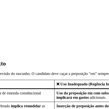
xto
 revisão do rascunho. O candidato deve caçar a preposição “em” sempre q
❌ Uso Inadequado (Regência In
 de emenda constitucional
Uso da preposição em com subst
implicará em gastos
adicionais.
nfreado
implica remodelar
as
Inserção de preposição antes do 