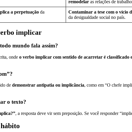
remodelar
as relações de trabalho
plica a perpetuação
da
Contaminar a tese com o vício d
da desigualdade social no país.
verbo implicar
e todo mundo fala assim?
crita, onde
o verbo implicar com sentido de acarretar é classificado 
com”?
tido de
demonstrar antipatia ou implicância
, como em “O chefe impli
sar o texto?
mplica?”
, a resposta deve vir sem preposição. Se você responder “implic
 hábito