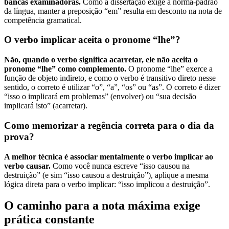
bancas examinadoras.
Como a dissertação exige a norma-padrão
da língua, manter a preposição “em” resulta em desconto na nota de
competência gramatical.
O verbo implicar aceita o pronome “lhe”?
Não, quando o verbo significa acarretar, ele não aceita o
pronome “lhe” como complemento.
O pronome “lhe” exerce a
função de objeto indireto, e como o verbo é transitivo direto nesse
sentido, o correto é utilizar “o”, “a”, “os” ou “as”. O correto é dizer
“isso o implicará em problemas” (envolver) ou “sua decisão
implicará isto” (acarretar).
Como memorizar a regência correta para o dia da
prova?
A melhor técnica é associar mentalmente o verbo implicar ao
verbo causar.
Como você nunca escreve “isso causou na
destruição” (e sim “isso causou a destruição”), aplique a mesma
lógica direta para o verbo implicar: “isso implicou a destruição”.
O caminho para a nota máxima exige
prática constante