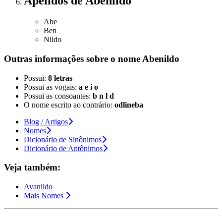
Apelidos
de Abenildo
Abe
Ben
Nildo
Outras informações sobre
o nome
Abenildo
Possui:
8 letras
Possui as vogais:
a e i o
Possui as consoantes:
b n l d
O nome escrito ao contrário:
odlineba
Blog / Artigos
Nomes
Dicionário de Sinônimos
Dicionário de Antônimos
Veja também:
Avanildo
Mais Nomes