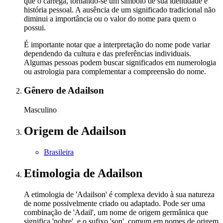
que o carrega, tornando-se um símbolo de sua identidade e
história pessoal. A ausência de um significado tradicional não
diminui a importância ou o valor do nome para quem o
possui.
É importante notar que a interpretação do nome pode variar
dependendo da cultura e das preferências individuais.
Algumas pessoas podem buscar significados em numerologia
ou astrologia para complementar a compreensão do nome.
Gênero
de Adailson
Masculino
Origem
de Adailson
Brasileira
Etimologia
de Adailson
A etimologia de 'Adailson' é complexa devido à sua natureza
de nome possivelmente criado ou adaptado. Pode ser uma
combinação de 'Adail', um nome de origem germânica que
significa 'nobre', e o sufixo 'son', comum em nomes de origem