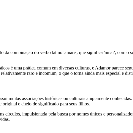
da combinação do verbo latino 'amare', que significa 'amar', com o s
sticos é uma prática comum em diversas culturas, e Adamor parece segui
elativamente raro e incomum, o que o torna ainda mais especial e disti
ui muitas associações históricas ou culturais amplamente conhecidas. N
riginal e cheio de significado para seus filhos.
círculos, impulsionada pela busca por nomes únicos e personalizados. 
vidas.