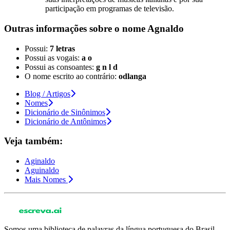
participação em programas de televisão.
Outras informações sobre
o nome
Agnaldo
Possui:
7 letras
Possui as vogais:
a o
Possui as consoantes:
g n l d
O nome escrito ao contrário:
odlanga
Blog / Artigos
Nomes
Dicionário de Sinônimos
Dicionário de Antônimos
Veja também:
Aginaldo
Aguinaldo
Mais Nomes
Somos uma biblioteca de palavras da língua portuguesa do Brasil