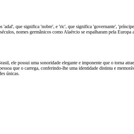
dal', que significa 'nobre', e 'ric', que significa 'governante', 'prín
os séculos, nomes germânicos como Alaércio se espalharam pela Europa a
il, ele possui uma sonoridade elegante e imponente que o torna atrae
a pessoa que o carrega, conferindo-lhe uma identidade distinta e memor
des únicas.