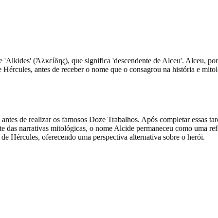
'Alkides' (Ἀλκείδης), que significa 'descendente de Alceu'. Alceu, por 
Hércules, antes de receber o nome que o consagrou na história e mitol
ntes de realizar os famosos Doze Trabalhos. Após completar essas taref
rte das narrativas mitológicas, o nome Alcide permaneceu como uma re
a de Hércules, oferecendo uma perspectiva alternativa sobre o herói.