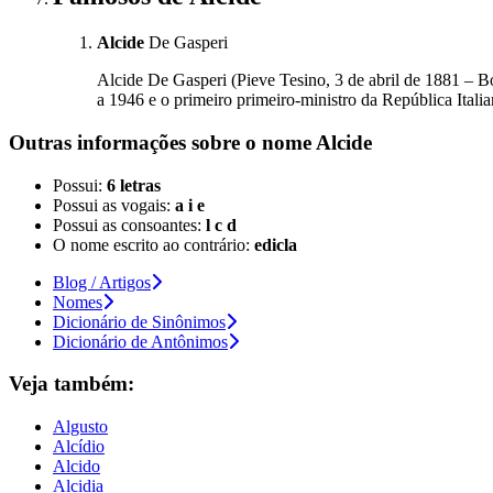
Alcide
De Gasperi
Alcide De Gasperi (Pieve Tesino, 3 de abril de 1881 – Bor
a 1946 e o primeiro primeiro-ministro da República Ital
Outras informações sobre
o nome
Alcide
Possui:
6 letras
Possui as vogais:
a i e
Possui as consoantes:
l c d
O nome escrito ao contrário:
edicla
Blog / Artigos
Nomes
Dicionário de Sinônimos
Dicionário de Antônimos
Veja também:
Algusto
Alcídio
Alcido
Alcidia