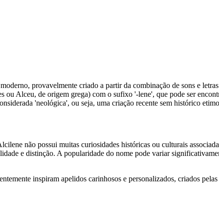
moderno, provavelmente criado a partir da combinação de sons e letras
s ou Alceu, de origem grega) com o sufixo '-lene', que pode ser encont
nsiderada 'neológica', ou seja, uma criação recente sem histórico etim
ilene não possui muitas curiosidades históricas ou culturais associadas
nalidade e distinção. A popularidade do nome pode variar significativ
ntemente inspiram apelidos carinhosos e personalizados, criados pela