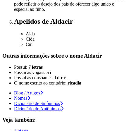
pode refletir o desejo dos pais de oferecer algo único e
especial ao filho.
Apelidos
de Aldacir
Alda
Cida
Cir
Outras informações sobre
o nome
Aldacir
Possui:
7 letras
Possui as vogais:
a i
Possui as consoantes:
l d c r
O nome escrito ao contrário:
ricadla
Blog / Artigos
Nomes
Dicionário de Sinônimos
Dicionário de Antônimos
Veja também: