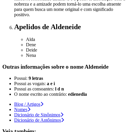
nobreza e a amizade podem torná-lo uma escolha atraente
para quem busca um nome original e com significado
positivo.
Apelidos
de Aldeneide
Alda
Dene
Deide
Nena
Outras informações sobre
o nome
Aldeneide
Possui:
9 letras
Possui as vogais:
a e i
Possui as consoantes:
l d n
O nome escrito ao contrário:
edienedla
Blog / Artigos
Nomes
Dicionário de Sinônimos
Dicionário de Antônimos
Veja também: