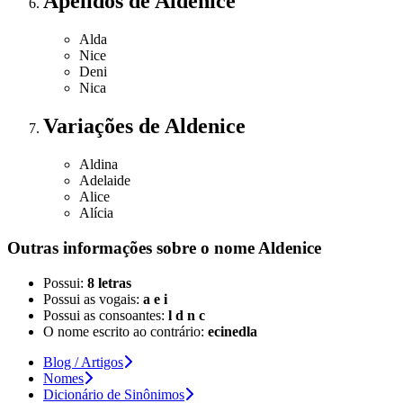
Apelidos
de Aldenice
Alda
Nice
Deni
Nica
Variações
de Aldenice
Aldina
Adelaide
Alice
Alícia
Outras informações sobre
o nome
Aldenice
Possui:
8 letras
Possui as vogais:
a e i
Possui as consoantes:
l d n c
O nome escrito ao contrário:
ecinedla
Blog / Artigos
Nomes
Dicionário de Sinônimos