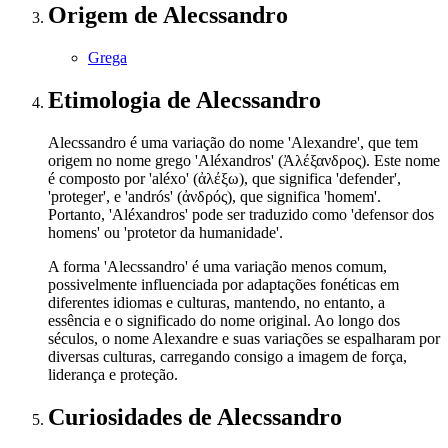
Origem
de Alecssandro
Grega
Etimologia
de Alecssandro
Alecssandro é uma variação do nome 'Alexandre', que tem
origem no nome grego 'Aléxandros' (Ἀλέξανδρος). Este nome
é composto por 'aléxo' (ἀλέξω), que significa 'defender',
'proteger', e 'andrós' (ἀνδρός), que significa 'homem'.
Portanto, 'Aléxandros' pode ser traduzido como 'defensor dos
homens' ou 'protetor da humanidade'.
A forma 'Alecssandro' é uma variação menos comum,
possivelmente influenciada por adaptações fonéticas em
diferentes idiomas e culturas, mantendo, no entanto, a
essência e o significado do nome original. Ao longo dos
séculos, o nome Alexandre e suas variações se espalharam por
diversas culturas, carregando consigo a imagem de força,
liderança e proteção.
Curiosidades
de Alecssandro