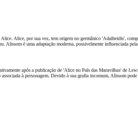
ce. Alice, por sua vez, tem origem no germânico 'Adalheidis', composto
rizou. Alissom é uma adaptação moderna, possivelmente influenciada pel
ativamente após a publicação de 'Alice no País das Maravilhas' de Le
 associada à personagem. Devido à sua grafia incomum, Alissom pode s