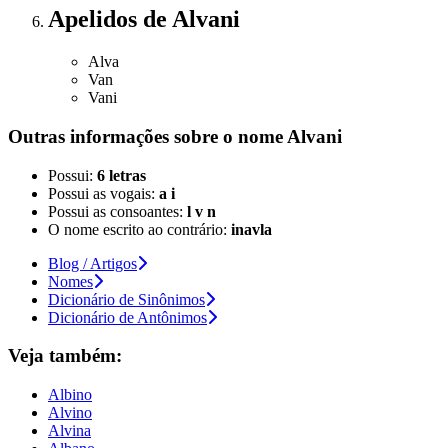
Apelidos
de Alvani
Alva
Van
Vani
Outras informações sobre
o nome
Alvani
Possui:
6 letras
Possui as vogais:
a i
Possui as consoantes:
l v n
O nome escrito ao contrário:
inavla
Blog / Artigos
Nomes
Dicionário de Sinônimos
Dicionário de Antônimos
Veja também:
Albino
Alvino
Alvina