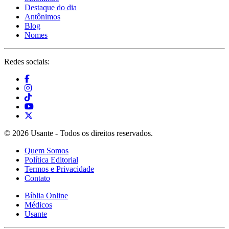
Destaque do dia
Antônimos
Blog
Nomes
Redes sociais:
© 2026 Usante - Todos os direitos reservados.
Quem Somos
Política Editorial
Termos e Privacidade
Contato
Bíblia Online
Médicos
Usante