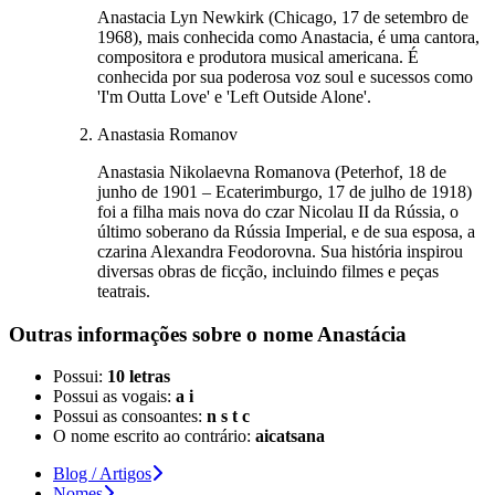
Anastacia Lyn Newkirk (Chicago, 17 de setembro de
1968), mais conhecida como Anastacia, é uma cantora,
compositora e produtora musical americana. É
conhecida por sua poderosa voz soul e sucessos como
'I'm Outta Love' e 'Left Outside Alone'.
Anastasia Romanov
Anastasia Nikolaevna Romanova (Peterhof, 18 de
junho de 1901 – Ecaterimburgo, 17 de julho de 1918)
foi a filha mais nova do czar Nicolau II da Rússia, o
último soberano da Rússia Imperial, e de sua esposa, a
czarina Alexandra Feodorovna. Sua história inspirou
diversas obras de ficção, incluindo filmes e peças
teatrais.
Outras informações sobre
o nome
Anastácia
Possui:
10 letras
Possui as vogais:
a i
Possui as consoantes:
n s t c
O nome escrito ao contrário:
aicatsana
Blog / Artigos
Nomes