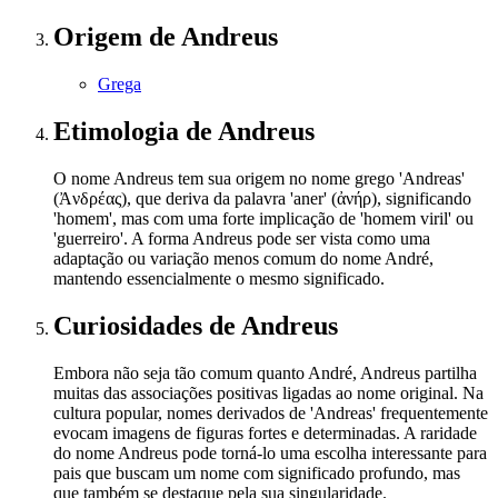
Origem
de Andreus
Grega
Etimologia
de Andreus
O nome Andreus tem sua origem no nome grego 'Andreas'
(Ἀνδρέας), que deriva da palavra 'aner' (ἀνήρ), significando
'homem', mas com uma forte implicação de 'homem viril' ou
'guerreiro'. A forma Andreus pode ser vista como uma
adaptação ou variação menos comum do nome André,
mantendo essencialmente o mesmo significado.
Curiosidades
de Andreus
Embora não seja tão comum quanto André, Andreus partilha
muitas das associações positivas ligadas ao nome original. Na
cultura popular, nomes derivados de 'Andreas' frequentemente
evocam imagens de figuras fortes e determinadas. A raridade
do nome Andreus pode torná-lo uma escolha interessante para
pais que buscam um nome com significado profundo, mas
que também se destaque pela sua singularidade.