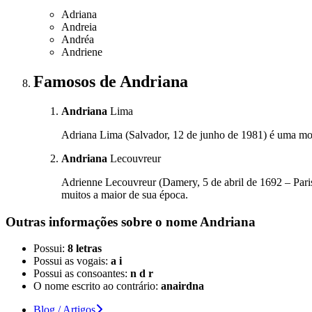
Adriana
Andreia
Andréa
Andriene
Famosos
de Andriana
Andriana
Lima
Adriana Lima (Salvador, 12 de junho de 1981) é uma mode
Andriana
Lecouvreur
Adrienne Lecouvreur (Damery, 5 de abril de 1692 – Pari
muitos a maior de sua época.
Outras informações sobre
o nome
Andriana
Possui:
8 letras
Possui as vogais:
a i
Possui as consoantes:
n d r
O nome escrito ao contrário:
anairdna
Blog / Artigos