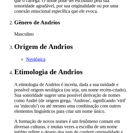
que o carrega. O nome pode ser escolhido pela sua
sonoridade agradável, por sua originalidade ou por uma
conexão emocional específica que ele evoca.
Gênero
de Andrios
Masculino
Origem
de Andrios
Neológica
Etimologia
de Andrios
A etimologia de Andrios é incerta, dada a sua raridade e
possível origem neológica (ou seja, um nome recém-criado).
Sua sonoridade sugere uma possível derivação de nomes
como André (de origem grega, 'Andreas', significando 'viril'
ou 'másculo') ou até mesmo uma combinação com outros
elementos linguísticos para criar um nome único.
A formação de novos nomes é um fenômeno comum em
diversas culturas, e muitas vezes a escolha de um nome
inédito reflete o desejo dos pais de conferir originalidade e