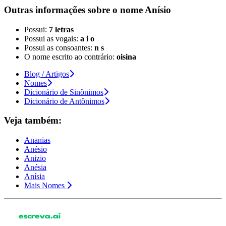
Outras informações sobre
o nome
Anísio
Possui:
7 letras
Possui as vogais:
a i o
Possui as consoantes:
n s
O nome escrito ao contrário:
oisina
Blog / Artigos
Nomes
Dicionário de Sinônimos
Dicionário de Antônimos
Veja também:
Ananias
Anésio
Anizio
Anésia
Anísia
Mais Nomes