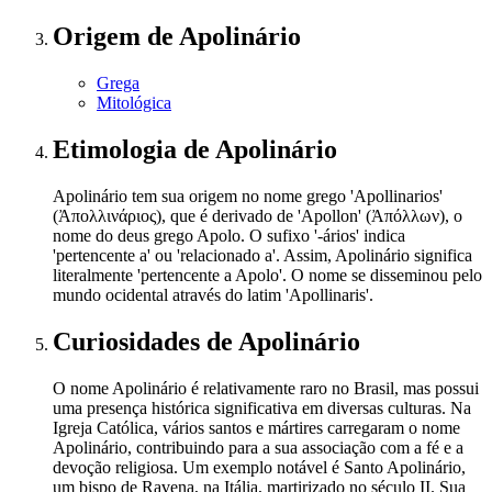
Origem
de Apolinário
Grega
Mitológica
Etimologia
de Apolinário
Apolinário tem sua origem no nome grego 'Apollinarios'
(Ἀπολλινάριος), que é derivado de 'Apollon' (Ἀπόλλων), o
nome do deus grego Apolo. O sufixo '-ários' indica
'pertencente a' ou 'relacionado a'. Assim, Apolinário significa
literalmente 'pertencente a Apolo'. O nome se disseminou pelo
mundo ocidental através do latim 'Apollinaris'.
Curiosidades
de Apolinário
O nome Apolinário é relativamente raro no Brasil, mas possui
uma presença histórica significativa em diversas culturas. Na
Igreja Católica, vários santos e mártires carregaram o nome
Apolinário, contribuindo para a sua associação com a fé e a
devoção religiosa. Um exemplo notável é Santo Apolinário,
um bispo de Ravena, na Itália, martirizado no século II. Sua