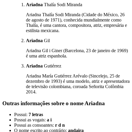
Ariadna
Thalía Sodi Miranda
Ariadna Thalía Sodi Miranda (Cidade do México, 26
de agosto de 1971), conhecida mundialmente como
Thalía, é uma cantora, compositora, atriz, empresária e
estilista mexicana.
Ariadna
Gil
Ariadna Gil i Giner (Barcelona, 23 de janeiro de 1969)
é uma atriz espanhola.
Ariadna
Gutiérrez
Ariadna María Gutiérrez Arévalo (Sincelejo, 25 de
dezembro de 1993) é uma modelo, atriz e apresentadora
de televisão colombiana, coroada Señorita Colômbia
2014.
Outras informações sobre
o nome
Ariadna
Possui:
7 letras
Possui as vogais:
a i
Possui as consoantes:
r d n
O nome escrito ao contrário:
andaira