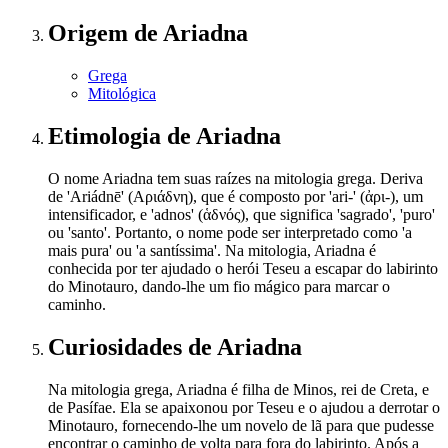
Origem
de Ariadna
Grega
Mitológica
Etimologia
de Ariadna
O nome Ariadna tem suas raízes na mitologia grega. Deriva
de 'Ariádnē' (Αριάδνη), que é composto por 'ari-' (ἀρι-), um
intensificador, e 'adnos' (ἁδνός), que significa 'sagrado', 'puro'
ou 'santo'. Portanto, o nome pode ser interpretado como 'a
mais pura' ou 'a santíssima'. Na mitologia, Ariadna é
conhecida por ter ajudado o herói Teseu a escapar do labirinto
do Minotauro, dando-lhe um fio mágico para marcar o
caminho.
Curiosidades
de Ariadna
Na mitologia grega, Ariadna é filha de Minos, rei de Creta, e
de Pasífae. Ela se apaixonou por Teseu e o ajudou a derrotar o
Minotauro, fornecendo-lhe um novelo de lã para que pudesse
encontrar o caminho de volta para fora do labirinto. Após a