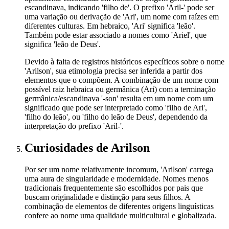
escandinava, indicando 'filho de'. O prefixo 'Aril-' pode ser
uma variação ou derivação de 'Ari', um nome com raízes em
diferentes culturas. Em hebraico, 'Ari' significa 'leão'.
Também pode estar associado a nomes como 'Ariel', que
significa 'leão de Deus'.
Devido à falta de registros históricos específicos sobre o nome
'Arilson', sua etimologia precisa ser inferida a partir dos
elementos que o compõem. A combinação de um nome com
possível raiz hebraica ou germânica (Ari) com a terminação
germânica/escandinava '-son' resulta em um nome com um
significado que pode ser interpretado como 'filho de Ari',
'filho do leão', ou 'filho do leão de Deus', dependendo da
interpretação do prefixo 'Aril-'.
Curiosidades
de Arilson
Por ser um nome relativamente incomum, 'Arilson' carrega
uma aura de singularidade e modernidade. Nomes menos
tradicionais frequentemente são escolhidos por pais que
buscam originalidade e distinção para seus filhos. A
combinação de elementos de diferentes origens linguísticas
confere ao nome uma qualidade multicultural e globalizada.