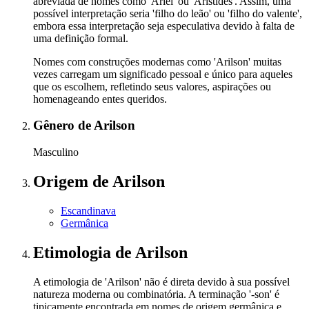
abreviada de nomes como 'Ariel' ou 'Aristides'. Assim, uma
possível interpretação seria 'filho do leão' ou 'filho do valente',
embora essa interpretação seja especulativa devido à falta de
uma definição formal.
Nomes com construções modernas como 'Arilson' muitas
vezes carregam um significado pessoal e único para aqueles
que os escolhem, refletindo seus valores, aspirações ou
homenageando entes queridos.
Gênero
de Arilson
Masculino
Origem
de Arilson
Escandinava
Germânica
Etimologia
de Arilson
A etimologia de 'Arilson' não é direta devido à sua possível
natureza moderna ou combinatória. A terminação '-son' é
tipicamente encontrada em nomes de origem germânica e