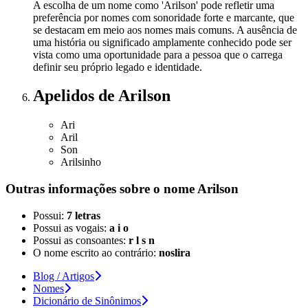
A escolha de um nome como 'Arilson' pode refletir uma
preferência por nomes com sonoridade forte e marcante, que
se destacam em meio aos nomes mais comuns. A ausência de
uma história ou significado amplamente conhecido pode ser
vista como uma oportunidade para a pessoa que o carrega
definir seu próprio legado e identidade.
Apelidos
de Arilson
Ari
Aril
Son
Arilsinho
Outras informações sobre
o nome
Arilson
Possui:
7 letras
Possui as vogais:
a i o
Possui as consoantes:
r l s n
O nome escrito ao contrário:
noslira
Blog / Artigos
Nomes
Dicionário de Sinônimos